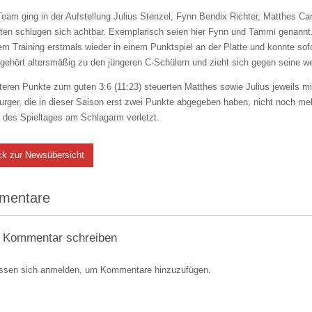
eam ging in der Aufstellung Julius Stenzel, Fynn Bendix Richter, Matthes C
gten schlugen sich achtbar. Exemplarisch seien hier Fynn und Tammi genannt
em Training erstmals wieder in einem Punktspiel an der Platte und konnte so
ehört altersmäßig zu den jüngeren C-Schülern und zieht sich gegen seine wes
teren Punkte zum guten 3:6 (11:23) steuerten Matthes sowie Julius jeweils mi
urger, die in dieser Saison erst zwei Punkte abgegeben haben, nicht noch me
 des Spieltages am Schlagarm verletzt.
ck zur Newsübersicht
mentare
 Kommentar schreiben
ssen sich anmelden, um Kommentare hinzuzufügen.