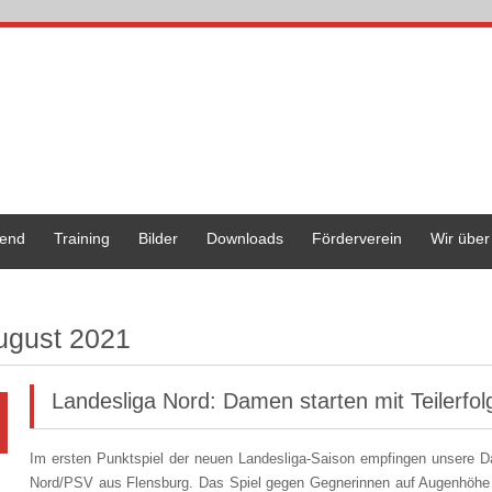
end
Training
Bilder
Downloads
Förderverein
Wir über
ugust 2021
Landesliga Nord: Damen starten mit Teilerfol
Im ersten Punktspiel der neuen Landesliga-Saison empfingen unse
Nord/PSV aus Flensburg. Das Spiel gegen Gegnerinnen auf Augenhöhe ste