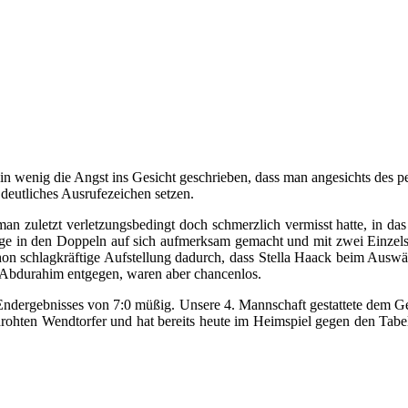
in wenig die Angst ins Gesicht geschrieben, dass man angesichts des pe
deutliches Ausrufezeichen setzen.
man zuletzt verletzungsbedingt doch schmerzlich vermisst hatte, in d
folge in den Doppeln auf sich aufmerksam gemacht und mit zwei Einze
chon schlagkräftige Aufstellung dadurch, dass Stella Haack beim Ausw
e Abdurahim entgegen, waren aber chancenlos.
n Endergebnisses von 7:0 müßig. Unsere 4. Mannschaft gestattete dem G
drohten Wendtorfer und hat bereits heute im Heimspiel gegen den Tabe