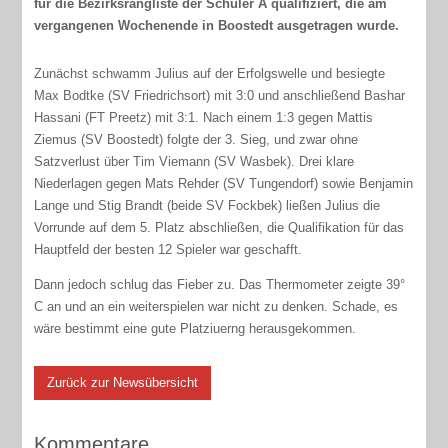
für die Bezirksrangliste der Schüler A qualifiziert, die am
vergangenen Wochenende in Boostedt ausgetragen wurde.
Zunächst schwamm Julius auf der Erfolgswelle und besiegte
Max Bodtke (SV Friedrichsort) mit 3:0 und anschließend Bashar
Hassani (FT Preetz) mit 3:1. Nach einem 1:3 gegen Mattis
Ziemus (SV Boostedt) folgte der 3. Sieg, und zwar ohne
Satzverlust über Tim Viemann (SV Wasbek). Drei klare
Niederlagen gegen Mats Rehder (SV Tungendorf) sowie Benjamin
Lange und Stig Brandt (beide SV Fockbek) ließen Julius die
Vorrunde auf dem 5. Platz abschließen, die Qualifikation für das
Hauptfeld der besten 12 Spieler war geschafft.
Dann jedoch schlug das Fieber zu. Das Thermometer zeigte 39°
C an und an ein weiterspielen war nicht zu denken. Schade, es
wäre bestimmt eine gute Platziuerng herausgekommen.
Zurück zur Newsübersicht
Kommentare