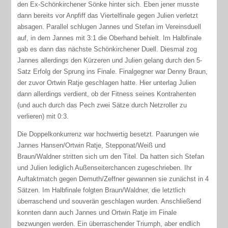
den Ex-Schönkirchener Sönke hinter sich. Eben jener musste
dann bereits vor Anpfiff das Viertelfinale gegen Julien verletzt
absagen. Parallel schlugen Jannes und Stefan im Vereinsduell
auf, in dem Jannes mit 3:1 die Oberhand behielt. Im Halbfinale
gab es dann das nächste Schönkirchener Duell. Diesmal zog
Jannes allerdings den Kürzeren und Julien gelang durch den 5-
Satz Erfolg der Sprung ins Finale. Finalgegner war Denny Braun,
der zuvor Ortwin Ratje geschlagen hatte. Hier unterlag Julien
dann allerdings verdient, ob der Fitness seines Kontrahenten
(und auch durch das Pech zwei Sätze durch Netzroller zu
verlieren) mit 0:3.
Die Doppelkonkurrenz war hochwertig besetzt. Paarungen wie
Jannes Hansen/Ortwin Ratje, Stepponat/Weiß und
Braun/Waldner stritten sich um den Titel. Da hatten sich Stefan
und Julien lediglich Außenseiterchancen zugeschrieben. Ihr
Auftaktmatch gegen Demuth/Zeffner gewannen sie zunächst in 4
Sätzen. Im Halbfinale folgten Braun/Waldner, die letztlich
überraschend und souverän geschlagen wurden. Anschließend
konnten dann auch Jannes und Ortwin Ratje im Finale
bezwungen werden. Ein überraschender Triumph, aber endlich