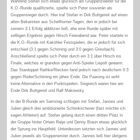
Während Stefan sich etwas glücklich als Gruppenzweiter für die
K.O.-Runde qualifizierte, spielte sich Peter souverän als
Gruppensieger durch. Hier traf Stefan in Dirk Buttgereit auf einen
alten Bekannten aus Schellhorner Tagen, den er jedoch bei
seinem 3:1 Erfolg abblitzen ließ, ehe eine Runde später mit
selbigen Ergebnis gegen Hirsch Feierabend war. Peter startete in
die K.O.-Runde mit Kaköhler Festspielen, die er jedoch für sich
entschied (3:1 gegen Schöning und 3:0 gegen Griesbach).
Anschließend spielte sich Peter durch ein 3:1 über Hirsch ins
Finale, welches er grandios gegen Anti-Spieler Liepolt gewann.
Das Stardoppel Rathke/Riecken fand jedoch nach deutlichem 0:3
gegen Rüder/Schöning ein jähes Ende. Die Paarung ist wohl
keine Alternative in den Punktspielen. Siegreich waren hier am
Ende Dirk Buttgereit und Ralf Makowsky.
In der B-Runde am Samstag schlugen mit Stefan, Jannes und
Julien gleich drei ambitionierte Schönkirchener (fast möchte ich
sagen Athleten) auf. Stefan gelang durch einen dritten Platz in
der Gruppe hinter Ortwin Ratje und Denny Braun etwas glücklich
der Sprung ins Hauptfeld. Unterdessen setzten sich Jannes und
Julien jeweils als Gruppenerster durch. Jannes ließ hier übrigens