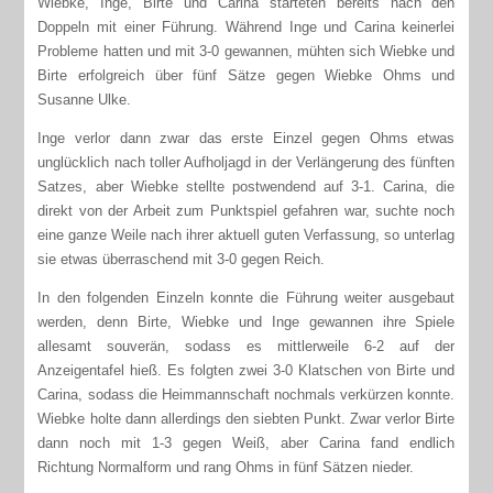
Wiebke, Inge, Birte und Carina starteten bereits nach den
Doppeln mit einer Führung. Während Inge und Carina keinerlei
Probleme hatten und mit 3-0 gewannen, mühten sich Wiebke und
Birte erfolgreich über fünf Sätze gegen Wiebke Ohms und
Susanne Ulke.
Inge verlor dann zwar das erste Einzel gegen Ohms etwas
unglücklich nach toller Aufholjagd in der Verlängerung des fünften
Satzes, aber Wiebke stellte postwendend auf 3-1. Carina, die
direkt von der Arbeit zum Punktspiel gefahren war, suchte noch
eine ganze Weile nach ihrer aktuell guten Verfassung, so unterlag
sie etwas überraschend mit 3-0 gegen Reich.
In den folgenden Einzeln konnte die Führung weiter ausgebaut
werden, denn Birte, Wiebke und Inge gewannen ihre Spiele
allesamt souverän, sodass es mittlerweile 6-2 auf der
Anzeigentafel hieß. Es folgten zwei 3-0 Klatschen von Birte und
Carina, sodass die Heimmannschaft nochmals verkürzen konnte.
Wiebke holte dann allerdings den siebten Punkt. Zwar verlor Birte
dann noch mit 1-3 gegen Weiß, aber Carina fand endlich
Richtung Normalform und rang Ohms in fünf Sätzen nieder.