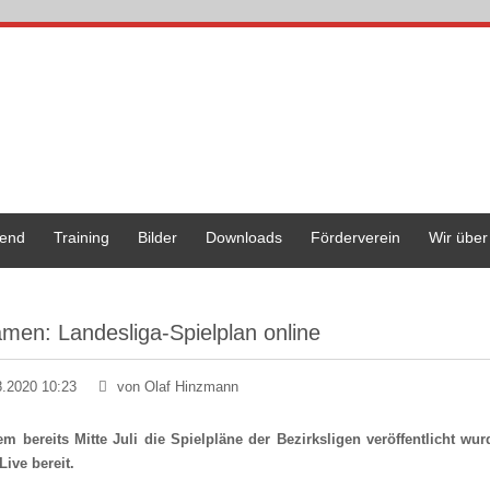
end
Training
Bilder
Downloads
Förderverein
Wir über
men: Landesliga-Spielplan online
8.2020 10:23
von Olaf Hinzmann
m bereits Mitte Juli die Spielpläne der Bezirksligen veröffentlicht w
Live bereit.