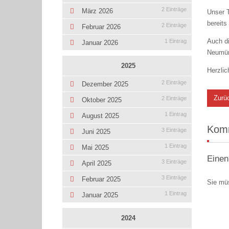
2 Einträge
März 2026
Unser T
bereits
2 Einträge
Februar 2026
Auch di
1 Eintrag
Januar 2026
Neumün
2025
Herzli
2 Einträge
Dezember 2025
Zurü
2 Einträge
Oktober 2025
1 Eintrag
August 2025
Kom
3 Einträge
Juni 2025
1 Eintrag
Mai 2025
Einen
3 Einträge
April 2025
3 Einträge
Februar 2025
Sie mü
1 Eintrag
Januar 2025
2024