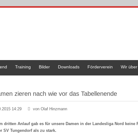
end
Training
Bilder
Downloads
Förderverein
Wir über
men zieren nach wie vor das Tabellenende
0.2015 14:29
von Olaf Hinzmann
m dritten Anlauf gab es für unsere Damen in der Landesliga Nord keine 
er SV Tungendorf als zu stark.