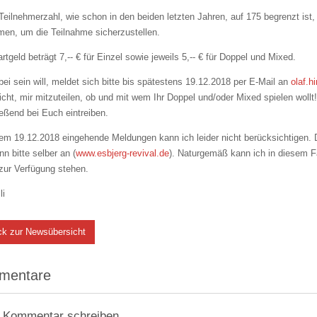
Teilnehmerzahl, wie schon in den beiden letzten Jahren, auf 175 begrenzt is
men, um die Teilnahme sicherzustellen.
rtgeld beträgt 7,-- € für Einzel sowie jeweils 5,-- € für Doppel und Mixed.
ei sein will, meldet sich bitte bis spätestens 19.12.2018 per E-Mail an
olaf.
icht, mir mitzuteilen, ob und mit wem Ihr Doppel und/oder Mixed spielen woll
eßend bei Euch eintreiben.
m 19.12.2018 eingehende Meldungen kann ich leider nicht berücksichtigen. D
nn bitte selber an (
www.esbjerg-revival.de
). Naturgemäß kann ich in diesem F
zur Verfügung stehen.
li
ck zur Newsübersicht
mentare
 Kommentar schreiben