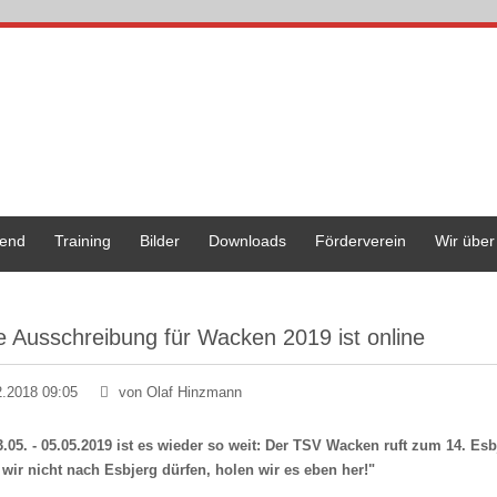
end
Training
Bilder
Downloads
Förderverein
Wir über
e Ausschreibung für Wacken 2019 ist online
2.2018 09:05
von Olaf Hinzmann
.05. - 05.05.2019 ist es wieder so weit: Der TSV Wacken ruft zum 14. Es
wir nicht nach Esbjerg dürfen, holen wir es eben her!"