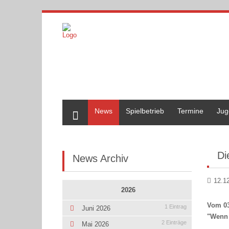
Home
News
Spielbetrieb
Termine
Jug
Di
News Archiv
12.1
2026
Vom 03
1 Eintrag
Juni 2026
"Wenn 
2 Einträge
Mai 2026