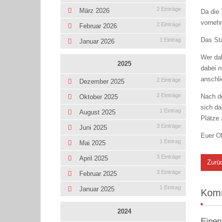
2 Einträge
März 2026
Da die 
vorneh
2 Einträge
Februar 2026
Das Sta
1 Eintrag
Januar 2026
Wer dab
2025
dabei n
anschli
2 Einträge
Dezember 2025
2 Einträge
Nach de
Oktober 2025
sich da
1 Eintrag
August 2025
Plätze 
3 Einträge
Juni 2025
Euer Ol
1 Eintrag
Mai 2025
3 Einträge
April 2025
Zurü
3 Einträge
Februar 2025
1 Eintrag
Januar 2025
Kom
2024
Einen