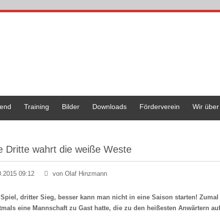
end
Training
Bilder
Downloads
Förderverein
Wir über
e Dritte wahrt die weiße Weste
0.2015 09:12
von Olaf Hinzmann
s Spiel, dritter Sieg, besser kann man nicht in eine Saison starten! Zum
tmals eine Mannschaft zu Gast hatte, die zu den heißesten Anwärtern auf 