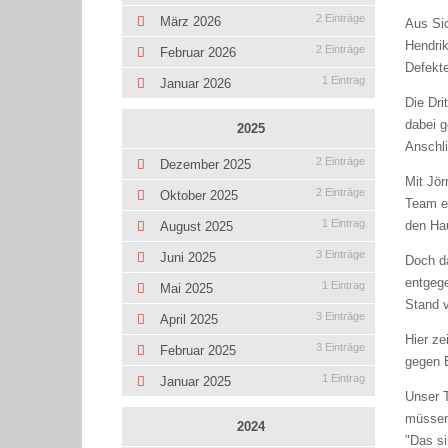
2 Einträge
März 2026
Aus Sic
Hendrik
2 Einträge
Februar 2026
Defekte
1 Eintrag
Januar 2026
Die Dri
dabei 
2025
Anschli
2 Einträge
Dezember 2025
Mit Jö
2 Einträge
Oktober 2025
Team en
1 Eintrag
den Hau
August 2025
3 Einträge
Juni 2025
Doch da
entgege
1 Eintrag
Mai 2025
Stand v
3 Einträge
April 2025
Hier ze
3 Einträge
Februar 2025
gegen 
1 Eintrag
Januar 2025
Unser T
müssen.
2024
"Das si