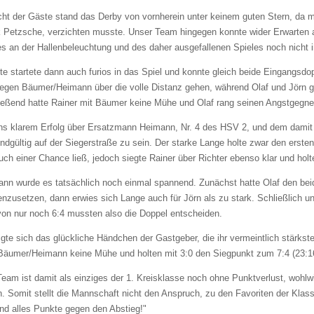
ht der Gäste stand das Derby von vornherein unter keinem guten Stern, da ma
 Petzsche, verzichten musste. Unser Team hingegen konnte wider Erwarten a
s an der Hallenbeleuchtung und des daher ausgefallenen Spieles noch nicht in
tte startete dann auch furios in das Spiel und konnte gleich beide Eingangsd
gegen Bäumer/Heimann über die volle Distanz gehen, während Olaf und Jörn g
eßend hatte Rainer mit Bäumer keine Mühe und Olaf rang seinen Angstgegner 
rns klarem Erfolg über Ersatzmann Heimann, Nr. 4 des HSV 2, und dem dami
dgültig auf der Siegerstraße zu sein. Der starke Lange holte zwar den erste
ch einer Chance ließ, jedoch siegte Rainer über Richter ebenso klar und hol
nn wurde es tatsächlich noch einmal spannend. Zunächst hatte Olaf den bei
nzusetzen, dann erwies sich Lange auch für Jörn als zu stark. Schließlich u
on nur noch 6:4 mussten also die Doppel entscheiden.
igte sich das glückliche Händchen der Gastgeber, die ihr vermeintlich stärkste
Bäumer/Heimann keine Mühe und holten mit 3:0 den Siegpunkt zum 7:4 (23:1
eam ist damit als einziges der 1. Kreisklasse noch ohne Punktverlust, wohl
 Somit stellt die Mannschaft nicht den Anspruch, zu den Favoriten der Klas
nd alles Punkte gegen den Abstieg!"