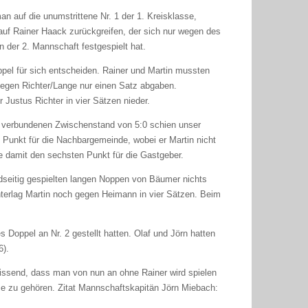
n auf die unumstrittene Nr. 1 der 1. Kreisklasse,
uf Rainer Haack zurückgreifen, der sich nur wegen des
 der 2. Mannschaft festgespielt hat.
oppel für sich entscheiden. Rainer und Martin mussten
egen Richter/Lange nur einen Satz abgaben.
Justus Richter in vier Sätzen nieder.
t verbundenen Zwischenstand von 5:0 schien unser
n Punkt für die Nachbargemeinde, wobei er Martin nicht
te damit den sechsten Punkt für die Gastgeber.
dseitig gespielten langen Noppen von Bäumer nichts
nterlag Martin noch gegen Heimann in vier Sätzen. Beim
s Doppel an Nr. 2 gestellt hatten. Olaf und Jörn hatten
6).
wissend, dass man von nun an ohne Rainer wird spielen
se zu gehören. Zitat Mannschaftskapitän Jörn Miebach: