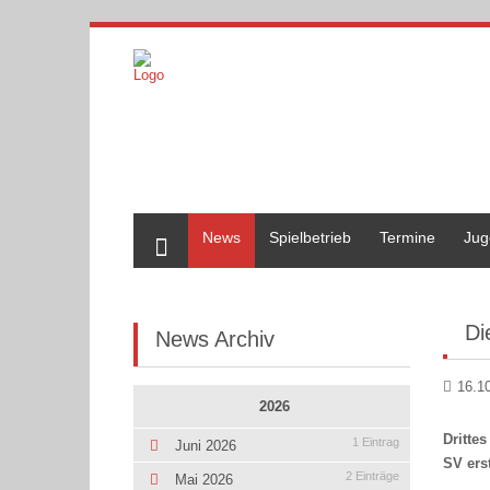
Home
News
Spielbetrieb
Termine
Jug
Di
News Archiv
16.1
2026
Dritte
1 Eintrag
Juni 2026
SV ers
2 Einträge
Mai 2026