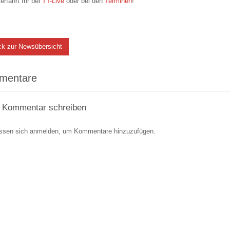
 erfahrt Ihr bei
TT-Live
oder bei den
Terminen
!
ck zur Newsübersicht
mentare
 Kommentar schreiben
ssen sich anmelden, um Kommentare hinzuzufügen.