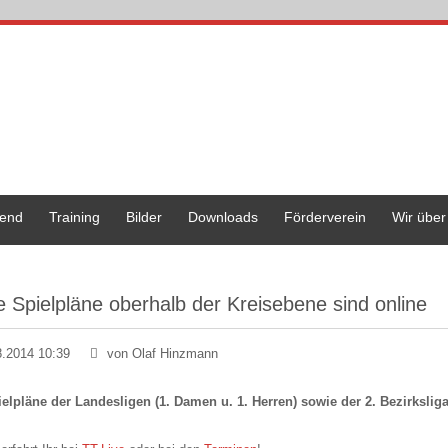
end
Training
Bilder
Downloads
Förderverein
Wir über
e Spielpläne oberhalb der Kreisebene sind online
8.2014 10:39
von Olaf Hinzmann
ielpläne der Landesligen (1. Damen u. 1. Herren) sowie der 2. Bezirksliga