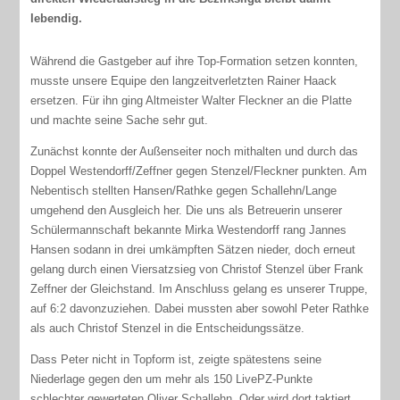
lebendig.
Während die Gastgeber auf ihre Top-Formation setzen konnten,
musste unsere Equipe den langzeitverletzten Rainer Haack
ersetzen. Für ihn ging Altmeister Walter Fleckner an die Platte
und machte seine Sache sehr gut.
Zunächst konnte der Außenseiter noch mithalten und durch das
Doppel Westendorff/Zeffner gegen Stenzel/Fleckner punkten. Am
Nebentisch stellten Hansen/Rathke gegen Schallehn/Lange
umgehend den Ausgleich her. Die uns als Betreuerin unserer
Schülermannschaft bekannte Mirka Westendorff rang Jannes
Hansen sodann in drei umkämpften Sätzen nieder, doch erneut
gelang durch einen Viersatzsieg von Christof Stenzel über Frank
Zeffner der Gleichstand. Im Anschluss gelang es unserer Truppe,
auf 6:2 davonzuziehen. Dabei mussten aber sowohl Peter Rathke
als auch Christof Stenzel in die Entscheidungssätze.
Dass Peter nicht in Topform ist, zeigte spätestens seine
Niederlage gegen den um mehr als 150 LivePZ-Punkte
schlechter gewerteten Oliver Schallehn. Oder wird dort taktiert,