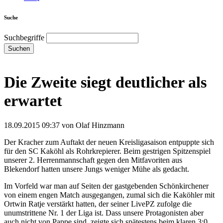
Suche
Suchbegriffe
Suchen
Die Zweite siegt deutlicher als
erwartet
18.09.2015 09:37
von Olaf Hinzmann
Der Kracher zum Auftakt der neuen Kreisligasaison entpuppte sich
für den SC Kaköhl als Rohrkrepierer. Beim gestrigen Spitzenspiel
unserer 2. Herrenmannschaft gegen den Mitfavoriten aus
Blekendorf hatten unsere Jungs weniger Mühe als gedacht.
Im Vorfeld war man auf Seiten der gastgebenden Schönkirchener
von einem engen Match ausgegangen, zumal sich die Kaköhler mit
Ortwin Ratje verstärkt hatten, der seiner LivePZ zufolge die
unumstrittene Nr. 1 der Liga ist. Dass unsere Protagonisten aber
auch nicht von Pappe sind, zeigte sich spätestens beim klaren 3:0