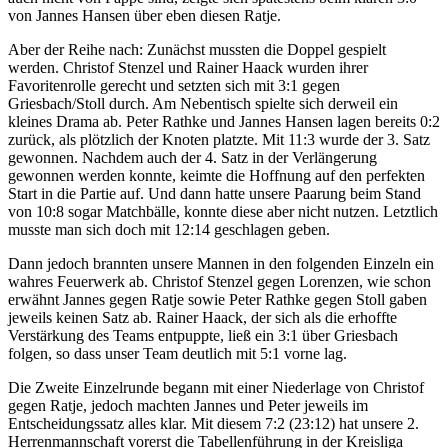
von Jannes Hansen über eben diesen Ratje.
Aber der Reihe nach: Zunächst mussten die Doppel gespielt
werden. Christof Stenzel und Rainer Haack wurden ihrer
Favoritenrolle gerecht und setzten sich mit 3:1 gegen
Griesbach/Stoll durch. Am Nebentisch spielte sich derweil ein
kleines Drama ab. Peter Rathke und Jannes Hansen lagen bereits 0:2
zurück, als plötzlich der Knoten platzte. Mit 11:3 wurde der 3. Satz
gewonnen. Nachdem auch der 4. Satz in der Verlängerung
gewonnen werden konnte, keimte die Hoffnung auf den perfekten
Start in die Partie auf. Und dann hatte unsere Paarung beim Stand
von 10:8 sogar Matchbälle, konnte diese aber nicht nutzen. Letztlich
musste man sich doch mit 12:14 geschlagen geben.
Dann jedoch brannten unsere Mannen in den folgenden Einzeln ein
wahres Feuerwerk ab. Christof Stenzel gegen Lorenzen, wie schon
erwähnt Jannes gegen Ratje sowie Peter Rathke gegen Stoll gaben
jeweils keinen Satz ab. Rainer Haack, der sich als die erhoffte
Verstärkung des Teams entpuppte, ließ ein 3:1 über Griesbach
folgen, so dass unser Team deutlich mit 5:1 vorne lag.
Die Zweite Einzelrunde begann mit einer Niederlage von Christof
gegen Ratje, jedoch machten Jannes und Peter jeweils im
Entscheidungssatz alles klar. Mit diesem 7:2 (23:12) hat unsere 2.
Herrenmannschaft vorerst die Tabellenführung in der Kreisliga