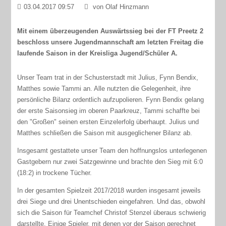
03.04.2017 09:57
von Olaf Hinzmann
Mit einem überzeugenden Auswärtssieg bei der FT Preetz 2
beschloss unsere Jugendmannschaft am letzten Freitag die
laufende Saison in der Kreisliga Jugend/Schüler A.
Unser Team trat in der Schusterstadt mit Julius, Fynn Bendix,
Matthes sowie Tammi an. Alle nutzten die Gelegenheit, ihre
persönliche Bilanz ordentlich aufzupolieren. Fynn Bendix gelang
der erste Saisonsieg im oberen Paarkreuz, Tammi schaffte bei
den "Großen" seinen ersten Einzelerfolg überhaupt. Julius und
Matthes schließen die Saison mit ausgeglichener Bilanz ab.
Insgesamt gestattete unser Team den hoffnungslos unterlegenen
Gastgebern nur zwei Satzgewinne und brachte den Sieg mit 6:0
(18:2) in trockene Tücher.
In der gesamten Spielzeit 2017/2018 wurden insgesamt jeweils
drei Siege und drei Unentschieden eingefahren. Und das, obwohl
sich die Saison für Teamchef Christof Stenzel überaus schwierig
darstellte. Einige Spieler, mit denen vor der Saison gerechnet