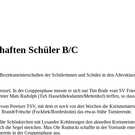
chaften Schüler B/C
 Bezirksmeisterschaften der Schülerinnen und Schüler in den Alterskl
 Stenzel. In der Gruppenphase musste er sich nur Tim Bode vom SV Fri
eister Mats Rudolph (TuS Hasseldieksdamm/Mettenhof) treffen, so dass d
 vom Preetzer TSV, mit dem er noch vor drei Wochen die Kreismeisters
n Brandt/Fritsche (Fockbek/Bordesholm) das etwas frühe Turnierende.
llte Schönkirchen mit Lysander Kohlmorgen den aktuellen Kreismeiste
 die Segel streichen. Max Ole Rudnicki schaffte in der Vorrunde eine
bereits in der Gruppenphase aus.