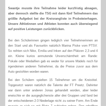
Swantje musste ihre Teilnahme leider kurzfristig absagen,
aber dennoch stellte die TSG mit dann fünf Teilnehmern das
größte Aufgebot bei der Kreisrangliste in Probsteierhagen.
Unsere Athletinnen und Athleten konnten auch überwiegend
auf positive Leistungen zurückblicken.
Bei den Schülerinnen gingen lediglich vier Teilnehmerinnen an
den Start und als Favouritin natürlich Marina Piske vom PTSV.
So reihten sich Nike, Emilia und Inken auf den Plätzen 2,3 und 4
ein. Kleine kurios anmutende Unverschämtheit am Rande:
Pokale oder Medaillien gab es weder für unsere Mädels noch für
irgendeinen anderen Teilnehmer, da die Preise zuvor aus dem
Auto gestohlen worden waren.
Bei den Schülern spielten 15 Teilnehmer um die Kreistitel.
Topgesetzt waren natürlich die Talente der FT Preetz. Dahinter
war dann unter anderen Jonas gehandelt worden, aber leider
erwischte er die ausgeglichenste aller drei Gruppen und fand bei
der entscheidenen 2-3 Niederlage nicht zu seiner Form. Am Ende
musste er sich so mit Platz 7 zufrieden geben. Den erhofften