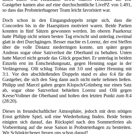
Gastgeber kamen also auf eine durchschnittliche LivePZ von 1.491,
so dass das Probsteierhagener Team leicht favorisiert war.
Doch schon in den Eingangsdoppeln zeigte sich, dass die
Concorden bis in die Haarspitzen motiviert waren. Beide Partien
konnten in fünf Sätzen gewonnen werden. Im oberen Paarkreuz
hatte Philipp nicht seinen besten Tag erwischt und unterlag zweimal
glatt in drei Durchgängen. Besser machte es Lorenz, der erst Steffen
über die volle Distanz niederringen konnte, um später gegen
Andreas sogar ohne Satzverlust die Oberhand zu behalten. Unten
hatte Marcel nicht gerade das Glück gepachtet. Er unterlag in beiden
Einzeln erst im Entscheidungssatz, gegen Henning sogar in der
Verlängerung. Olli schlug Tobias mit 3:0 und später Henning mit
3:1. Vor den abschließenden Doppeln stand es also 6:4 für die
Gastgeber, die sich den Sieg dann auch nicht mehr nehmen ließen.
Philipp und Marcel gaben gegen Klopsch/Grünberg nur einen Satz
ab, sogar ohne Satzverlust behielten Lorenz und Olli gegen
Keese/Vollmer die Oberhand und holten den letzten Punkt zum 8:4
(28:20).
Dieses in freundschaftlicher Atmosphäre, jedoch mit dem nötigen
Ernst geführte Spiel, soll eine Wiederholung finden. Beide Seiten
einigten sich darauf, das Rückspiel nach den Sommerferien als
Vorbereitung auf die neue Saison in Probsteierhagen zu bestreiten.
Wir Schönkirchener freuen uns schon darauf!