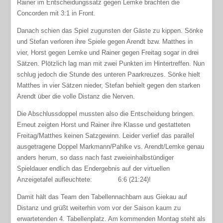
Rainer im Entscheidungssatz gegen Lemke brachten die
Concorden mit 3:1 in Front.
Danach schien das Spiel zugunsten der Gäste zu kippen. Sönke
und Stefan verloren ihre Spiele gegen Arendt bzw. Matthes in
vier, Horst gegen Lemke und Rainer gegen Freitag sogar in drei
Sätzen. Plötzlich lag man mit zwei Punkten im Hintertreffen. Nun
schlug jedoch die Stunde des unteren Paarkreuzes. Sönke hielt
Matthes in vier Sätzen nieder, Stefan behielt gegen den starken
Arendt über die volle Distanz die Nerven.
Die Abschlussdoppel mussten also die Entscheidung bringen.
Erneut zeigten Horst und Rainer ihre Klasse und gestatteten
Freitag/Matthes keinen Satzgewinn. Leider verlief das parallel
ausgetragene Doppel Markmann/Pahlke vs. Arendt/Lemke genau
anders herum, so dass nach fast zweieinhalbstündiger
Spieldauer endlich das Endergebnis auf der virtuellen
Anzeigetafel aufleuchtete: 6:6 (21:24)!
Damit hält das Team den Tabellennachbarn aus Giekau auf
Distanz und grüßt weiterhin vom vor der Saison kaum zu
erwartetenden 4. Tabellenplatz. Am kommenden Montag steht als