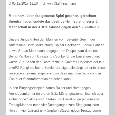
05.12.2017 11:10
von Olaf Hinzmann
Mit einem, über das gesamte Spiel gesehen, gerechten
Unentschieden endete das gestrige Heimspiel unserer 3.
Mannschaft in der 4. Kreisklasse gegen den SV Giekau 3.
Unsere Jungs traten den Mannen vom Selenter See in der
Aufstellung Horst Mekelnburg, Rainer Hackbarth, Sönke Hansen
sowie Stefan Markmann entgegen. Im Doppel kam dazu noch
Bernd Pahlke zum Einsatz, da Sönke für die Einzel geschont
wurde. Auf Seiten der Gäste fehlte in Gramms-Hagedorn der laut
LivePZ-Rangliste beste Spieler der Liga, allerdings ist er in dieser
Saison erst einmal angetreten, so dass man durchaus von der
Giekauer Stammformation sprechen kann.
In den Eingangsdoppeln hatten Rainer und Horst gegen
Arendt/Lemke nur im ersten Satz Mühe, gewannen letzlich aber
sicher ohne Satzverlust. Stefan und Bernd hingegen mussten
Freitag/Matthes nach vier Durchgängen zum Sieg gratulieren.
Horst in vier äußerst umkämpften Sätzen gegen Freitag sowie