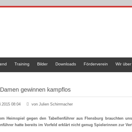
end
Training
Bilder
Downloads
Förderverein
Wir über
 Damen gewinnen kampflos
3.2015 08:04
von Julien Schirrmacher
em Heimspiel gegen den Tabellenführer aus Flensburg brauchten unse
enführer hatte bereits im Vorfeld erklärt nicht genug Spielerinnen zur V