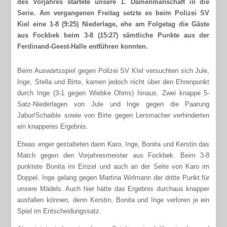
des Vorjahres startete unsere 1. Damenmanschaft in die
Serie. Am vergangenen Freitag setzte es beim Polizei SV
Kiel eine 1-8 (9:25) Niederlage, ehe am Folgetag die Gäste
aus Fockbek beim 3-8 (15:27) sämtliche Punkte aus der
Ferdinand-Geest-Halle entführen konnten.
Beim Auswärtsspiel gegen Polizei SV KIel versuchten sich Jule,
Inge, Stella und Birte, kamen jedoch nicht über den Ehrenpunkt
durch Inge (3-1 gegen Wiebke Ohms) hinaus. Zwei knappe 5-
Satz-Niederlagen von Jule und Inge gegen die Paarung
Jabur/Schaible sowie von Birte gegen Lersmacher verhinderten
ein knapperes Ergebnis.
Etwas enger gestalteten dann Karo, Inge, Bonita und Kerstin das
Match gegen den Vorjahresmeister aus Fockbek. Beim 3-8
punktete Bonita im Einzel und auch an der Seite von Karo im
Doppel. Inge gelang gegen Martina Wirlmann der dritte Punkt für
unsere Mädels. Auch hier hätte das Ergebnis durchaus knapper
ausfallen können, denn Kerstin, Bonita und Inge verloren je ein
Spiel im Entscheidungssatz.