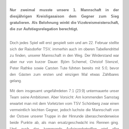
Nur zweimal musste unsere 1. Mannschaft in der
diesjährigen Kreisligasaison dem Gegner zum Sieg
gratulieren. Als Belohnung winkt die Vizekreismeisterschaft,
die zur Aufstiegsrelegation berechtigt.
Doch jedes Spiel will erst gespielt sein und am 22. Februar stellte
sich der Raisdorfer TSV, immerhin auch im oberen Tabellendrittel
zu finden, unserer Mannschaft in den Weg. Der Wirderstand war
aber nur von kurzer Dauer. Björn Schemel, Christof Stenzel,
Peter Rathke sowie Carsten Tute führten bereits mit 5:0, bevor
den Gästen zum ersten und einzigen Mal etwas Zählbares
gelang.
Mit dem insgesamt ungefährdeten 7:1 (23:9) untermauerte unser
Team seine Ambitionen. Aber Vorsicht: Am kommenden Samstag
erwartet man mit dem Vorletzten vom TSV Schönberg zwar einen
vermeintlich leichten Gegner, jedoch luchste die Mannschaft von
der Ostsee unserer Truppe in der Hinrunde überaschenderweise
beide Punkte ab, als man ersatzgeschwächt ins Rennen ging.
Und auch das kommende Aufeinandertreffen wird aller