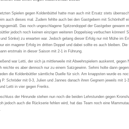
letzten Spielen gegen Koldenbüttel hatte man auch mit Ersatz stets überrasc
im auch dieses mal. Zudem fehlte auch bei den Gastgebern mit Schönhoff ein L
ungsgemäß. Das noch ungeschlagene Spitzendoppel der Gastgeber gewann mit 
üttler jedoch noch keinen einzigen weiteren Doppelsieg verbuchen können! 
 und Sönke) zu erwarten war. Jedoch gelang dieser Erfolg nur mit Mühe im 
nur ein magerer Erfolg im dritten Doppel und dabei sollte es auch bleiben. D
ann erstmals in dieser Saison mit 2-1 in Führung.
eßend war Letti, der sich ja mittlerweile mit Abwehrspielern auskennt, gegen N
ch reichte es aber dennoch nur zu einem Satzgewinn. Sehmi holte dann gegen
eden die Koldenbüttler sämtliche Duelle für sich. Am knappsten wurde es no
g P. Schröder mit 0-3, Julien und Jannes danach ihren Gegnern jeweils mit 1-
und Letti in vier gegen Freriks.
schluss der Hinrunde stehen nun noch die beiden Lehrstunden gegen Kronsha
ph jedoch auch die Rückserie fehlen wird, hat das Team noch eine Mammutau
.