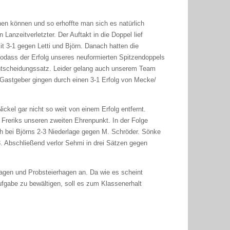
hen können und so erhoffte man sich es natürlich
anzeitverletzter. Der Auftakt in die Doppel lief
3-1 gegen Letti und Björn. Danach hatten die
Sodass der Erfolg unseres neuformierten Spitzendoppels
Entscheidungssatz. Leider gelang auch unserem Team
ie Gastgeber gingen durch einen 3-1 Erfolg von Mecke/
ickel gar nicht so weit von einem Erfolg entfernt.
 Freriks unseren zweiten Ehrenpunkt. In der Folge
ch bei Björns 2-3 Niederlage gegen M. Schröder. Sönke
3. Abschließend verlor Sehmi in drei Sätzen gegen
gen und Probsteierhagen an. Da wie es scheint
fgabe zu bewältigen, soll es zum Klassenerhalt