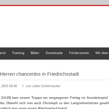
end
Training
Bilder
Downloads
Förderverein
Wir über
 Herren chancenlos in Friedrichsstadt
1.2015 09:40
von Julien Schirrmacher
9 (14:29) kam unsere Truppe am vergangenen Freitag im Auswärtsspiel 
der. Obwohl sich nun auch Christoph zu den Langzeitverletzten gesell
ichtlich was einen engen Matchverlauf betraf.