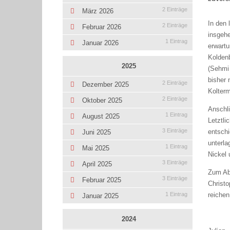
2 Einträge
März 2026
In den 
2 Einträge
Februar 2026
insgehe
1 Eintrag
Januar 2026
erwart
Koldenb
2025
(Sehmi
bisher 
2 Einträge
Dezember 2025
Kolterm
2 Einträge
Oktober 2025
Anschli
1 Eintrag
August 2025
Letztli
3 Einträge
entschi
Juni 2025
unterla
1 Eintrag
Mai 2025
Nickel 
3 Einträge
April 2025
Zum Ab
3 Einträge
Februar 2025
Christo
reichen
1 Eintrag
Januar 2025
2024