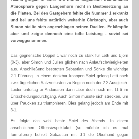
Atmosphäre gegen Langenhorn nicht in Bestbesetzung an
die Platten. Bei den Gastgebern fehlte die Nummer 1 erkrankt
und bei uns fehlte natürlich weiterhin Christoph, aber auch
Simon stellte sich angeschlagen seinen Duellen. Er kämpfte
aber und zeigte dennoch eine tolle Leistung - soviel sei
vorweggenommen.
Das gegnerische Doppel 1 war noch zu stark für Letti und Björn
(0-3), aber Simon und Julien glichen nach Anlaufschwierigkeiten
aus. Anschließend besorgten Sebastian und Sönke die wichtige
2-1 Führung. In einem denkbar knappen Spiel gelang Letti nach
zwei ärgerlichen Satzverlusten zu Beginn noch der 2:2 Ausgleich.
Leider unterlag er Andersson dann aber doch noch mit 11-6 im
Entscheidungsdurchgang. Auch Simon musste sich strecken, um
über Paucken zu triumphieren. Dies gelang jedoch am Ende mit
3-1.
Es folgte das wohl beste Spiel des Abends. In einem
ansehnlichen Offensivspektakel (so möchte ich es mal
formulieren) behielt Sebastian mit 3-1 die Oberhand gegen