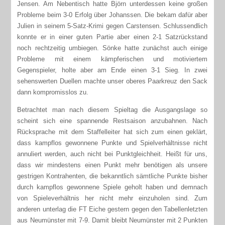
Jensen. Am Nebentisch hatte Björn unterdessen keine großen
Probleme beim 3-0 Erfolg über Johanssen. Die bekam dafür aber
Julien in seinem 5-Satz-Krimi gegen Carstensen. Schlussendlich
konnte er in einer guten Partie aber einen 2-1 Satzrückstand
noch rechtzeitig umbiegen. Sönke hatte zunächst auch einige
Probleme mit einem kämpferischen und motiviertem
Gegenspieler, holte aber am Ende einen 3-1 Sieg. In zwei
sehenswerten Duellen machte unser oberes Paarkreuz den Sack
dann kompromisslos zu.
Betrachtet man nach diesem Spieltag die Ausgangslage so
scheint sich eine spannende Restsaison anzubahnen. Nach
Rücksprache mit dem Staffelleiter hat sich zum einen geklärt,
dass kampflos gewonnene Punkte und Spielverhältnisse nicht
annuliert werden, auch nicht bei Punktgleichheit. Heißt für uns,
dass wir mindestens einen Punkt mehr benötigen als unsere
gestrigen Kontrahenten, die bekanntlich sämtliche Punkte bisher
durch kampflos gewonnene Spiele geholt haben und demnach
von Spieleverhältnis her nicht mehr einzuholen sind. Zum
anderen unterlag die FT Eiche gestern gegen den Tabellenletzten
aus Neumünster mit 7-9. Damit bleibt Neumünster mit 2 Punkten