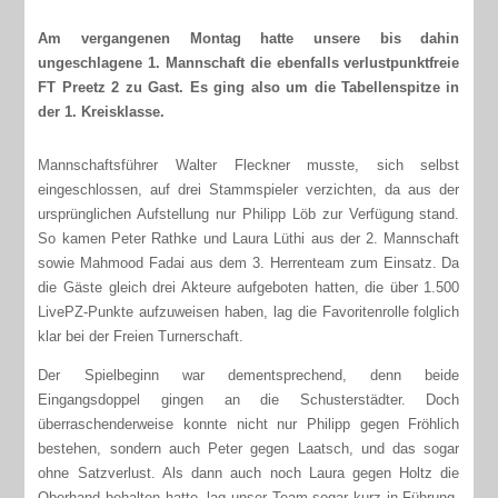
Am vergangenen Montag hatte unsere bis dahin
ungeschlagene 1. Mannschaft die ebenfalls verlustpunktfreie
FT Preetz 2 zu Gast. Es ging also um die Tabellenspitze in
der 1. Kreisklasse.
Mannschaftsführer Walter Fleckner musste, sich selbst
eingeschlossen, auf drei Stammspieler verzichten, da aus der
ursprünglichen Aufstellung nur Philipp Löb zur Verfügung stand.
So kamen Peter Rathke und Laura Lüthi aus der 2. Mannschaft
sowie Mahmood Fadai aus dem 3. Herrenteam zum Einsatz. Da
die Gäste gleich drei Akteure aufgeboten hatten, die über 1.500
LivePZ-Punkte aufzuweisen haben, lag die Favoritenrolle folglich
klar bei der Freien Turnerschaft.
Der Spielbeginn war dementsprechend, denn beide
Eingangsdoppel gingen an die Schusterstädter. Doch
überraschenderweise konnte nicht nur Philipp gegen Fröhlich
bestehen, sondern auch Peter gegen Laatsch, und das sogar
ohne Satzverlust. Als dann auch noch Laura gegen Holtz die
Oberhand behalten hatte, lag unser Team sogar kurz in Führung.