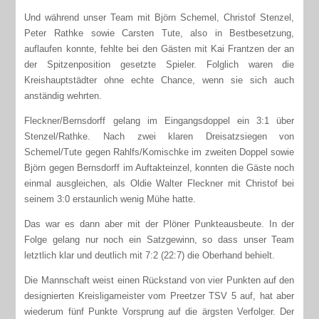
Und während unser Team mit Björn Schemel, Christof Stenzel,
Peter Rathke sowie Carsten Tute, also in Bestbesetzung,
auflaufen konnte, fehlte bei den Gästen mit Kai Frantzen der an
der Spitzenposition gesetzte Spieler. Folglich waren die
Kreishauptstädter ohne echte Chance, wenn sie sich auch
anständig wehrten.
Fleckner/Bernsdorff gelang im Eingangsdoppel ein 3:1 über
Stenzel/Rathke. Nach zwei klaren Dreisatzsiegen von
Schemel/Tute gegen Rahlfs/Komischke im zweiten Doppel sowie
Björn gegen Bernsdorff im Auftakteinzel, konnten die Gäste noch
einmal ausgleichen, als Oldie Walter Fleckner mit Christof bei
seinem 3:0 erstaunlich wenig Mühe hatte.
Das war es dann aber mit der Plöner Punkteausbeute. In der
Folge gelang nur noch ein Satzgewinn, so dass unser Team
letztlich klar und deutlich mit 7:2 (22:7) die Oberhand behielt.
Die Mannschaft weist einen Rückstand von vier Punkten auf den
designierten Kreisligameister vom Preetzer TSV 5 auf, hat aber
wiederum fünf Punkte Vorsprung auf die ärgsten Verfolger. Der