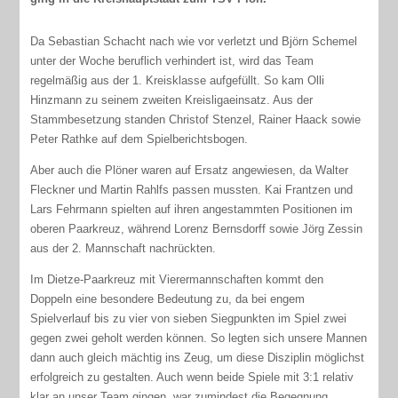
Da Sebastian Schacht nach wie vor verletzt und Björn Schemel
unter der Woche beruflich verhindert ist, wird das Team
regelmäßig aus der 1. Kreisklasse aufgefüllt. So kam Olli
Hinzmann zu seinem zweiten Kreisligaeinsatz. Aus der
Stammbesetzung standen Christof Stenzel, Rainer Haack sowie
Peter Rathke auf dem Spielberichtsbogen.
Aber auch die Plöner waren auf Ersatz angewiesen, da Walter
Fleckner und Martin Rahlfs passen mussten. Kai Frantzen und
Lars Fehrmann spielten auf ihren angestammten Positionen im
oberen Paarkreuz, während Lorenz Bernsdorff sowie Jörg Zessin
aus der 2. Mannschaft nachrückten.
Im Dietze-Paarkreuz mit Vierermannschaften kommt den
Doppeln eine besondere Bedeutung zu, da bei engem
Spielverlauf bis zu vier von sieben Siegpunkten im Spiel zwei
gegen zwei geholt werden können. So legten sich unsere Mannen
dann auch gleich mächtig ins Zeug, um diese Disziplin möglichst
erfolgreich zu gestalten. Auch wenn beide Spiele mit 3:1 relativ
klar an unser Team gingen, war zumindest die Begegnung