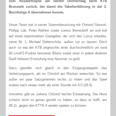
vom Auswärtsspiel am letzten Donnerstag beim KTB
Brunswik zurück, der damit die Tabellenführung in der 2.
Bezirksliga A übernehmen konnte.
Unser Team trat in seiner Stammbesetzung mit Christof Stenzel,
Philipp Löb, Peter Rathke sowie Lorenz Bernsdorff an und traf
auf einen bärenstarken Gastgeber, der sich den Luxus erlaubte,
seine Nr. 1, Michael Doberschütz, außen vor zu lassen. Doch
auch so war der KTB angesichts einer durchschnittlich um rund
50 LivePZ-Punkte besseren Bilanz sowie einer in jedem direkten
Duell höheren Einstufung eine Nummer zu groß.
Dazu gesellte sich gleich in den Eingangsdoppeln das
Verletzungspech, als es Christof am Rücken erwischte. So war
außer ein paar Satzgewinnen nichts zu holen und das Spiel
endete nach etwas mehr als einer Stunde mit 8:0 (28:4).
Immerhin gibt es seitens Christof leichte Entwarnung. Die Hexe
scheint nicht so genau gezielt zu haben, so dass er hofft, am
08.11. gegen den KTTK 4 wieder spielen zu können.