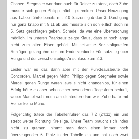
Chance. Stegmaier war dann auch für Reiner zu stark, doch Zube
musste sich gegen Philipp mächtig strecken. Unser Neuzugang
aus Laboe führte bereits mit 2:0 Sätzen, gab den 3. Durchgang
nur ganz knapp mit 9:11 ab und musste sich schließlich doch im
5. Satz geschlagen geben. Schade, da war eine Überraschung
möglich. Im unteren Paarkreuz zeigte Klaus, dass er noch lange
nicht zum alten Eisen gehört. Mit teilweise Bezirksligareifen
Schlägen gelang ihm der am Ende verdiente Fünfsatzsieg über
Runge und der zwischenzeitige Anschluss zum 2:3.
Leider war es das dann aber mit der Punkteausbeute der
Concorden. Marcel gegen Möhr, Philipp gegen Stegmaier sowie
Marcel gegen Runge waren jeweils nicht chancenlos, für einen
Erfolg hätte es aber schon einer besonderen Tagesform bedurft,
wobei Marcel wohl noch am dichtesten dran war. Zube hatte mit
Reiner keine Mühe.
Folgerichtig tütete der Tabellenführer das 7:2 (24:11) ein und
strebt weiter Richtung Kreisliga. Unser Team braucht sich indes
nicht zu grämen, nimmt man doch einen immer noch
überzeugenden 5. Platz in der Tabelle ein und hat noch zwei