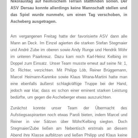
Nikolaustag auf heimischem Terrain stattfinden sollen. Der
ASV Dersau konnte allerdings keine Mannschaft stellen und
das Spiel wurde nunmehr, um einen Tag verschoben, in
Ascheberg ausgetragen.
Am vergangenen Freitag hatte der favorisierte ASV dann alle
Mann an Deck. Im Einzel agierten die starken Stefan Stegmaier
und André Zube im oberen sowie Andy Runge und Hendrik Möhr
im unteren Paarkreuz. Dazu kam noch Karl-Heinz Kelbing im
Doppel zum Einsatz. Unser Team musste erneut auf seine Nr. 1,
Dr. Richter, verzichten. Mit Philipp Löb, Reiner Brüggemann,
Marcel Heimann-Karenke sowie Klaus Wrana-Martini hatte man
eine ebenfalls äußerst schlagkräftige Truppe bei der Hand,
jedoch war klar, dass es schon einer eminent starken Leistung
bedürfte, um gegen die Ascheberger etwas auszurichten.
Zunächst konnte unser Team der Übermacht des
Aufstiegsaspiranten noch etwas Paroli bieten, indem Marcel und
Reiner in vier Sätzen über Möhr/Kelbing siegten. Doch
Stegmaier/Zube ließen am Nebentisch erstmals an diesem
Abend ihre Klasse aufblitzen und ließen Philipp und Klaus keine