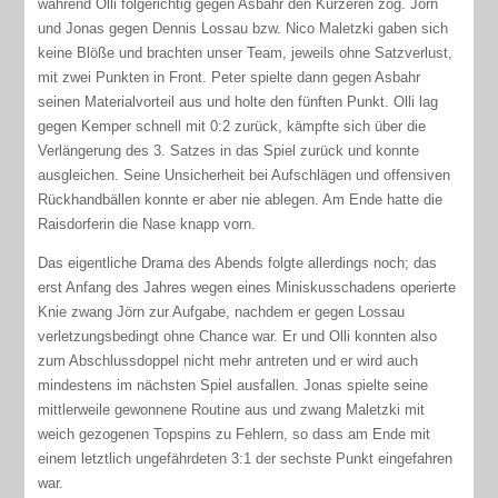
während Olli folgerichtig gegen Asbahr den Kürzeren zog. Jörn
und Jonas gegen Dennis Lossau bzw. Nico Maletzki gaben sich
keine Blöße und brachten unser Team, jeweils ohne Satzverlust,
mit zwei Punkten in Front. Peter spielte dann gegen Asbahr
seinen Materialvorteil aus und holte den fünften Punkt. Olli lag
gegen Kemper schnell mit 0:2 zurück, kämpfte sich über die
Verlängerung des 3. Satzes in das Spiel zurück und konnte
ausgleichen. Seine Unsicherheit bei Aufschlägen und offensiven
Rückhandbällen konnte er aber nie ablegen. Am Ende hatte die
Raisdorferin die Nase knapp vorn.
Das eigentliche Drama des Abends folgte allerdings noch; das
erst Anfang des Jahres wegen eines Miniskusschadens operierte
Knie zwang Jörn zur Aufgabe, nachdem er gegen Lossau
verletzungsbedingt ohne Chance war. Er und Olli konnten also
zum Abschlussdoppel nicht mehr antreten und er wird auch
mindestens im nächsten Spiel ausfallen. Jonas spielte seine
mittlerweile gewonnene Routine aus und zwang Maletzki mit
weich gezogenen Topspins zu Fehlern, so dass am Ende mit
einem letztlich ungefährdeten 3:1 der sechste Punkt eingefahren
war.