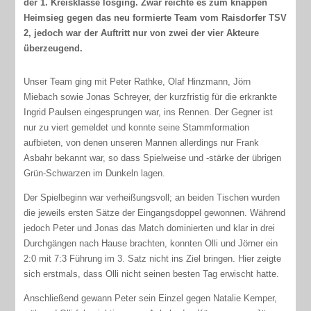
der 1. Kreisklasse losging. Zwar reichte es zum knappen
Heimsieg gegen das neu formierte Team vom Raisdorfer TSV
2, jedoch war der Auftritt nur von zwei der vier Akteure
überzeugend.
Unser Team ging mit Peter Rathke, Olaf Hinzmann, Jörn
Miebach sowie Jonas Schreyer, der kurzfristig für die erkrankte
Ingrid Paulsen eingesprungen war, ins Rennen. Der Gegner ist
nur zu viert gemeldet und konnte seine Stammformation
aufbieten, von denen unseren Mannen allerdings nur Frank
Asbahr bekannt war, so dass Spielweise und -stärke der übrigen
Grün-Schwarzen im Dunkeln lagen.
Der Spielbeginn war verheißungsvoll; an beiden Tischen wurden
die jeweils ersten Sätze der Eingangsdoppel gewonnen. Während
jedoch Peter und Jonas das Match dominierten und klar in drei
Durchgängen nach Hause brachten, konnten Olli und Jörner ein
2:0 mit 7:3 Führung im 3. Satz nicht ins Ziel bringen. Hier zeigte
sich erstmals, dass Olli nicht seinen besten Tag erwischt hatte.
Anschließend gewann Peter sein Einzel gegen Natalie Kemper,