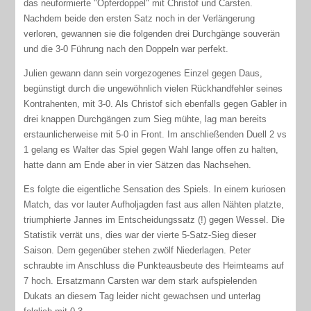
das neuformierte "Opferdoppel" mit Christof und Carsten.
Nachdem beide den ersten Satz noch in der Verlängerung
verloren, gewannen sie die folgenden drei Durchgänge souverän
und die 3-0 Führung nach den Doppeln war perfekt.
Julien gewann dann sein vorgezogenes Einzel gegen Daus,
begünstigt durch die ungewöhnlich vielen Rückhandfehler seines
Kontrahenten, mit 3-0. Als Christof sich ebenfalls gegen Gabler in
drei knappen Durchgängen zum Sieg mühte, lag man bereits
erstaunlicherweise mit 5-0 in Front. Im anschließenden Duell 2 vs
1 gelang es Walter das Spiel gegen Wahl lange offen zu halten,
hatte dann am Ende aber in vier Sätzen das Nachsehen.
Es folgte die eigentliche Sensation des Spiels. In einem kuriosen
Match, das vor lauter Aufholjagden fast aus allen Nähten platzte,
triumphierte Jannes im Entscheidungssatz (!) gegen Wessel. Die
Statistik verrät uns, dies war der vierte 5-Satz-Sieg dieser
Saison. Dem gegenüber stehen zwölf Niederlagen. Peter
schraubte im Anschluss die Punkteausbeute des Heimteams auf
7 hoch. Ersatzmann Carsten war dem stark aufspielenden
Dukats an diesem Tag leider nicht gewachsen und unterlag