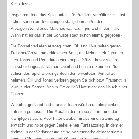
Kreisklasse.
Insgesamt fand das Spiel unter - für Preetzer Verhältnisse - fast
schon surrealen Bedingungen statt, denn außer den
Protagonisten dieses Matches war kaum jemand in der Halle.
Wann hat es das in der Schusterstadt schon einmal gegeben?
Die Doppel verliefen ausgeglichen. Olli und Uwe holten gegen
Trabandt/Greve immerhin einen Satz, am Nebentisch fighteten
sich Jonas und Peer durch vier knappe Sätze, bevor sie im
Entscheidungssatz klar die Oberhand behalten konnten. Nun
schien das Spiel allerdings doch den erwarteten Verlauf zu
nehmen. Olli und Jonas verloren gegen Salloch bzw. Trabandt in
jeweils vier Sätzen, Achim Greve ließ Uwe nicht den Hauch einer
Chance.
Wer aber geglaubt hatte, unser Team würde nun abschenken,
sah sich getäuscht. Die Moral in der Truppe stimmt und der
Kampfgeist auch. Peer hatte darüber hinaus einen Sahnetag
erwischt und holte gegen Jaekel einen Fünfsatzsieg, in dem er
dreimal in der Verlängerung seine Nervenstärke demonstrieren
konnte. Olli, ebenfalls in fünf Sätzen, holte einen nicht