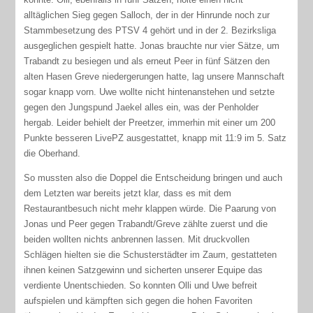
alltäglichen Sieg gegen Salloch, der in der Hinrunde noch zur
Stammbesetzung des PTSV 4 gehört und in der 2. Bezirksliga
ausgeglichen gespielt hatte. Jonas brauchte nur vier Sätze, um
Trabandt zu besiegen und als erneut Peer in fünf Sätzen den
alten Hasen Greve niedergerungen hatte, lag unsere Mannschaft
sogar knapp vorn. Uwe wollte nicht hintenanstehen und setzte
gegen den Jungspund Jaekel alles ein, was der Penholder
hergab. Leider behielt der Preetzer, immerhin mit einer um 200
Punkte besseren LivePZ ausgestattet, knapp mit 11:9 im 5. Satz
die Oberhand.
So mussten also die Doppel die Entscheidung bringen und auch
dem Letzten war bereits jetzt klar, dass es mit dem
Restaurantbesuch nicht mehr klappen würde. Die Paarung von
Jonas und Peer gegen Trabandt/Greve zählte zuerst und die
beiden wollten nichts anbrennen lassen. Mit druckvollen
Schlägen hielten sie die Schusterstädter im Zaum, gestatteten
ihnen keinen Satzgewinn und sicherten unserer Equipe das
verdiente Unentschieden. So konnten Olli und Uwe befreit
aufspielen und kämpften sich gegen die hohen Favoriten