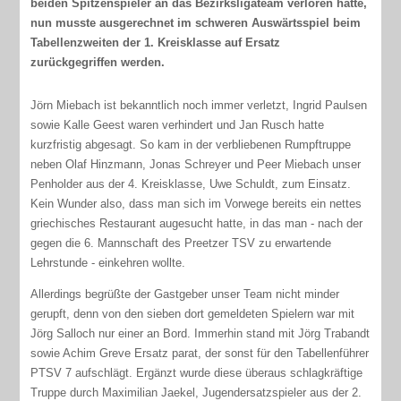
beiden Spitzenspieler an das Bezirksligateam verloren hatte,
nun musste ausgerechnet im schweren Auswärtsspiel beim
Tabellenzweiten der 1. Kreisklasse auf Ersatz
zurückgegriffen werden.
Jörn Miebach ist bekanntlich noch immer verletzt, Ingrid Paulsen
sowie Kalle Geest waren verhindert und Jan Rusch hatte
kurzfristig abgesagt. So kam in der verbliebenen Rumpftruppe
neben Olaf Hinzmann, Jonas Schreyer und Peer Miebach unser
Penholder aus der 4. Kreisklasse, Uwe Schuldt, zum Einsatz.
Kein Wunder also, dass man sich im Vorwege bereits ein nettes
griechisches Restaurant augesucht hatte, in das man - nach der
gegen die 6. Mannschaft des Preetzer TSV zu erwartende
Lehrstunde - einkehren wollte.
Allerdings begrüßte der Gastgeber unser Team nicht minder
gerupft, denn von den sieben dort gemeldeten Spielern war mit
Jörg Salloch nur einer an Bord. Immerhin stand mit Jörg Trabandt
sowie Achim Greve Ersatz parat, der sonst für den Tabellenführer
PTSV 7 aufschlägt. Ergänzt wurde diese überaus schlagkräftige
Truppe durch Maximilian Jaekel, Jugendersatzspieler aus der 2.