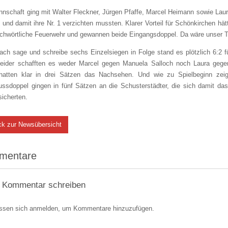
nschaft ging mit Walter Fleckner, Jürgen Pfaffe, Marcel Heimann sowie Laura
 und damit ihre Nr. 1 verzichten mussten. Klarer Vorteil für Schönkirchen h
richwörtliche Feuerwehr und gewannen beide Eingangsdoppel. Da wäre unser 
ach sage und schreibe sechs Einzelsiegen in Folge stand es plötzlich 6:2 
Leider schafften es weder Marcel gegen Manuela Salloch noch Laura gege
hatten klar in drei Sätzen das Nachsehen. Und wie zu Spielbeginn zeig
ussdoppel gingen in fünf Sätzen an die Schusterstädter, die sich damit da
sicherten.
ck zur Newsübersicht
mentare
 Kommentar schreiben
ssen sich anmelden, um Kommentare hinzuzufügen.