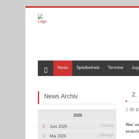
Home
News
Spielbetrieb
Termine
Jug
2.
News Archiv
05.1
2026
War es
1 Eintrag
Juni 2026
erreic
2 Einträge
Mai 2026