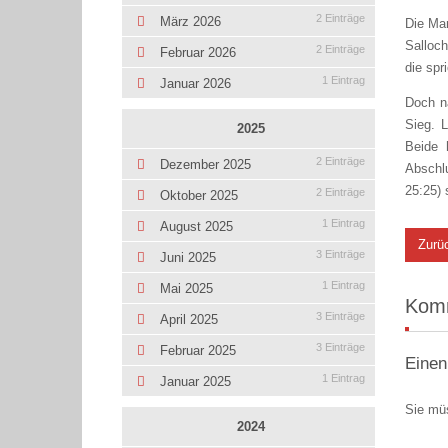
2 Einträge
März 2026
Die Man
Salloch
2 Einträge
Februar 2026
die sp
1 Eintrag
Januar 2026
Doch n
Sieg. 
2025
Beide 
2 Einträge
Dezember 2025
Abschl
25:25) 
2 Einträge
Oktober 2025
1 Eintrag
August 2025
Zurü
3 Einträge
Juni 2025
1 Eintrag
Mai 2025
Kom
3 Einträge
April 2025
3 Einträge
Februar 2025
Einen
1 Eintrag
Januar 2025
Sie mü
2024