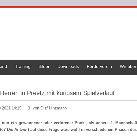
end
Training
Bilder
Downloads
Förderverein
Wir über
 Herren in Preetz mit kuriosem Spielverlauf
0.2021 14:15
von Olaf Hinzmann
 nun ein gewonnener oder verlorener Punkt, als unsere 2. Mannschaf
hte? Die Antwort auf diese Frage wäre wohl in verschiedenen Phasen des 