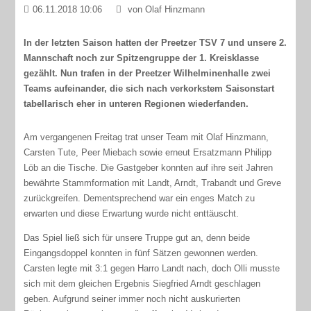
06.11.2018 10:06
von Olaf Hinzmann
In der letzten Saison hatten der Preetzer TSV 7 und unsere 2.
Mannschaft noch zur Spitzengruppe der 1. Kreisklasse
gezählt. Nun trafen in der Preetzer Wilhelminenhalle zwei
Teams aufeinander, die sich nach verkorkstem Saisonstart
tabellarisch eher in unteren Regionen wiederfanden.
Am vergangenen Freitag trat unser Team mit Olaf Hinzmann,
Carsten Tute, Peer Miebach sowie erneut Ersatzmann Philipp
Löb an die Tische. Die Gastgeber konnten auf ihre seit Jahren
bewährte Stammformation mit Landt, Arndt, Trabandt und Greve
zurückgreifen. Dementsprechend war ein enges Match zu
erwarten und diese Erwartung wurde nicht enttäuscht.
Das Spiel ließ sich für unsere Truppe gut an, denn beide
Eingangsdoppel konnten in fünf Sätzen gewonnen werden.
Carsten legte mit 3:1 gegen Harro Landt nach, doch Olli musste
sich mit dem gleichen Ergebnis Siegfried Arndt geschlagen
geben. Aufgrund seiner immer noch nicht auskurierten