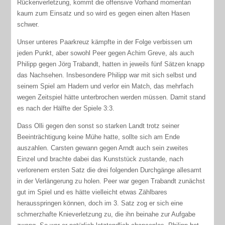
Rückenverletzung, kommt die offensive Vorhand momentan
kaum zum Einsatz und so wird es gegen einen alten Hasen
schwer.
Unser unteres Paarkreuz kämpfte in der Folge verbissen um
jeden Punkt, aber sowohl Peer gegen Achim Greve, als auch
Philipp gegen Jörg Trabandt, hatten in jeweils fünf Sätzen knapp
das Nachsehen. Insbesondere Philipp war mit sich selbst und
seinem Spiel am Hadern und verlor ein Match, das mehrfach
wegen Zeitspiel hätte unterbrochen werden müssen. Damit stand
es nach der Hälfte der Spiele 3:3.
Dass Olli gegen den sonst so starken Landt trotz seiner
Beeinträchtigung keine Mühe hatte, sollte sich am Ende
auszahlen. Carsten gewann gegen Arndt auch sein zweites
Einzel und brachte dabei das Kunststück zustande, nach
verlorenem ersten Satz die drei folgenden Durchgänge allesamt
in der Verlängerung zu holen. Peer war gegen Trabandt zunächst
gut im Spiel und es hätte vielleicht etwas Zählbares
herausspringen können, doch im 3. Satz zog er sich eine
schmerzhafte Knieverletzung zu, die ihn beinahe zur Aufgabe