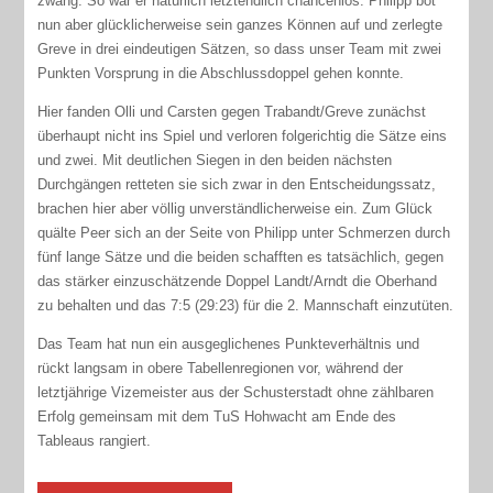
zwang. So war er natürlich letztendlich chancenlos. Philipp bot
nun aber glücklicherweise sein ganzes Können auf und zerlegte
Greve in drei eindeutigen Sätzen, so dass unser Team mit zwei
Punkten Vorsprung in die Abschlussdoppel gehen konnte.
Hier fanden Olli und Carsten gegen Trabandt/Greve zunächst
überhaupt nicht ins Spiel und verloren folgerichtig die Sätze eins
und zwei. Mit deutlichen Siegen in den beiden nächsten
Durchgängen retteten sie sich zwar in den Entscheidungssatz,
brachen hier aber völlig unverständlicherweise ein. Zum Glück
quälte Peer sich an der Seite von Philipp unter Schmerzen durch
fünf lange Sätze und die beiden schafften es tatsächlich, gegen
das stärker einzuschätzende Doppel Landt/Arndt die Oberhand
zu behalten und das 7:5 (29:23) für die 2. Mannschaft einzutüten.
Das Team hat nun ein ausgeglichenes Punkteverhältnis und
rückt langsam in obere Tabellenregionen vor, während der
letztjährige Vizemeister aus der Schusterstadt ohne zählbaren
Erfolg gemeinsam mit dem TuS Hohwacht am Ende des
Tableaus rangiert.