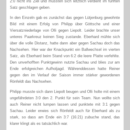
2:0 nicht ins Ziel und mussten sich letztlich verdient im fünften
Satz geschlagen geben.
In den Einzeln gab es zunächst das gegen Lütjenburg gewohnte
Bild mit einem Erfolg von Philipp über Göttsche und einer
Viersatzniederlage von Olli gegen Liepolt. Leider brachte unser
unteres Paarkreuz keinen Sieg zustande. Eberhard mühte sich
über die volle Distanz, hatte dann aber gegen Sachau doch das
Nachsehen. Hier war der Knackpunkt ein Ballwechsel im vierten
Satz, als Eberhard beim Stand von 6:2 die leere Platte verfehlte.
Den unverhofften Punktgewinn nutzte Sachau und blies zur am
Ende erfolgreichen Aufholjagd. Währenddessen hatte Reiner
gegen den im Verlauf der Saison immer stärker gewordenen
Rönfeldt das Nachsehen.
Philipp musste sich dann Liepolt beugen und Olli holte mit einem
ungefährdeten 3:0 den 2. Punkt für sein Team. Nun wollte sich
auch Reiner nicht lumpen lassen und punktete mit 3:1 gegen
Sachau. Leider erwies sich Rönfeldt auch für Eberhard als zu
stark, so dass am Ende ein 3:7 (16:21) zubuche stand, das
klarer klingt als es tatsächlich war.