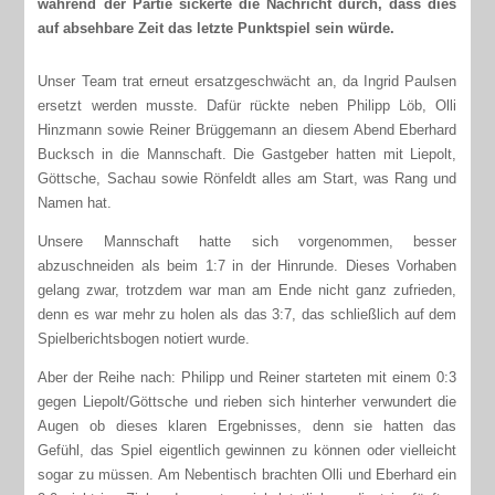
während der Partie sickerte die Nachricht durch, dass dies
auf absehbare Zeit das letzte Punktspiel sein würde.
Unser Team trat erneut ersatzgeschwächt an, da Ingrid Paulsen
ersetzt werden musste. Dafür rückte neben Philipp Löb, Olli
Hinzmann sowie Reiner Brüggemann an diesem Abend Eberhard
Bucksch in die Mannschaft. Die Gastgeber hatten mit Liepolt,
Göttsche, Sachau sowie Rönfeldt alles am Start, was Rang und
Namen hat.
Unsere Mannschaft hatte sich vorgenommen, besser
abzuschneiden als beim 1:7 in der Hinrunde. Dieses Vorhaben
gelang zwar, trotzdem war man am Ende nicht ganz zufrieden,
denn es war mehr zu holen als das 3:7, das schließlich auf dem
Spielberichtsbogen notiert wurde.
Aber der Reihe nach: Philipp und Reiner starteten mit einem 0:3
gegen Liepolt/Göttsche und rieben sich hinterher verwundert die
Augen ob dieses klaren Ergebnisses, denn sie hatten das
Gefühl, das Spiel eigentlich gewinnen zu können oder vielleicht
sogar zu müssen. Am Nebentisch brachten Olli und Eberhard ein