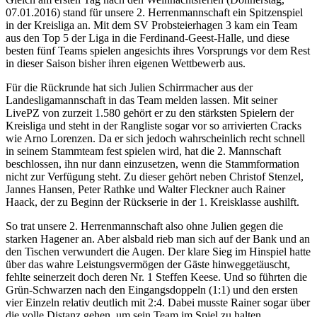
07.01.2016) stand für unsere 2. Herrenmannschaft ein Spitzenspiel
in der Kreisliga an. Mit dem SV Probsteierhagen 3 kam ein Team
aus den Top 5 der Liga in die Ferdinand-Geest-Halle, und diese
besten fünf Teams spielen angesichts ihres Vorsprungs vor dem Rest
in dieser Saison bisher ihren eigenen Wettbewerb aus.
Für die Rückrunde hat sich Julien Schirrmacher aus der
Landesligamannschaft in das Team melden lassen. Mit seiner
LivePZ von zurzeit 1.580 gehört er zu den stärksten Spielern der
Kreisliga und steht in der Rangliste sogar vor so arrivierten Cracks
wie Arno Lorenzen. Da er sich jedoch wahrscheinlich recht schnell
in seinem Stammteam fest spielen wird, hat die 2. Mannschaft
beschlossen, ihn nur dann einzusetzen, wenn die Stammformation
nicht zur Verfügung steht. Zu dieser gehört neben Christof Stenzel,
Jannes Hansen, Peter Rathke und Walter Fleckner auch Rainer
Haack, der zu Beginn der Rückserie in der 1. Kreisklasse aushilft.
So trat unsere 2. Herrenmannschaft also ohne Julien gegen die
starken Hagener an. Aber alsbald rieb man sich auf der Bank und an
den Tischen verwundert die Augen. Der klare Sieg im Hinspiel hatte
über das wahre Leistungsvermögen der Gäste hinweggetäuscht,
fehlte seinerzeit doch deren Nr. 1 Steffen Keese. Und so führten die
Grün-Schwarzen nach den Eingangsdoppeln (1:1) und den ersten
vier Einzeln relativ deutlich mit 2:4. Dabei musste Rainer sogar über
die volle Distanz gehen, um sein Team im Spiel zu halten.