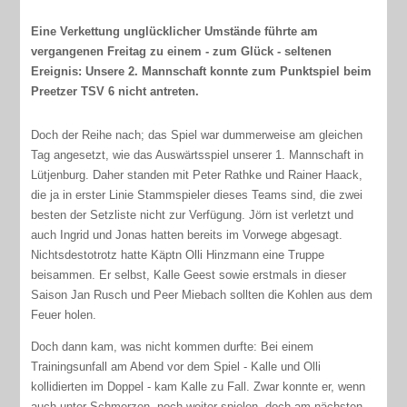
Eine Verkettung unglücklicher Umstände führte am
vergangenen Freitag zu einem - zum Glück - seltenen
Ereignis: Unsere 2. Mannschaft konnte zum Punktspiel beim
Preetzer TSV 6 nicht antreten.
Doch der Reihe nach; das Spiel war dummerweise am gleichen
Tag angesetzt, wie das Auswärtsspiel unserer 1. Mannschaft in
Lütjenburg. Daher standen mit Peter Rathke und Rainer Haack,
die ja in erster Linie Stammspieler dieses Teams sind, die zwei
besten der Setzliste nicht zur Verfügung. Jörn ist verletzt und
auch Ingrid und Jonas hatten bereits im Vorwege abgesagt.
Nichtsdestotrotz hatte Käptn Olli Hinzmann eine Truppe
beisammen. Er selbst, Kalle Geest sowie erstmals in dieser
Saison Jan Rusch und Peer Miebach sollten die Kohlen aus dem
Feuer holen.
Doch dann kam, was nicht kommen durfte: Bei einem
Trainingsunfall am Abend vor dem Spiel - Kalle und Olli
kollidierten im Doppel - kam Kalle zu Fall. Zwar konnte er, wenn
auch unter Schmerzen, noch weiter spielen, doch am nächsten