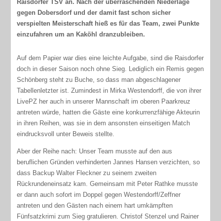
Raisdorfer TSV an. Nach der überraschenden Niederlage
gegen Dobersdorf und der damit fast schon sicher
verspielten Meisterschaft hieß es für das Team, zwei Punkte
einzufahren um an Kaköhl dranzubleiben.
Auf dem Papier war dies eine leichte Aufgabe, sind die Raisdorfer
doch in dieser Saison noch ohne Sieg. Lediglich ein Remis gegen
Schönberg steht zu Buche, so dass man abgeschlagener
Tabellenletzter ist. Zumindest in Mirka Westendorff, die von ihrer
LivePZ her auch in unserer Mannschaft im oberen Paarkreuz
antreten würde, hatten die Gäste eine konkurrenzfähige Akteurin
in ihren Reihen, was sie in dem ansonsten einseitigen Match
eindrucksvoll unter Beweis stellte.
Aber der Reihe nach: Unser Team musste auf den aus
beruflichen Gründen verhinderten Jannes Hansen verzichten, so
dass Backup Walter Fleckner zu seinem zweiten
Rückrundeneinsatz kam. Gemeinsam mit Peter Rathke musste
er dann auch sofort im Doppel gegen Westendorff/Zeffner
antreten und den Gästen nach einem hart umkämpften
Fünfsatzkrimi zum Sieg gratulieren. Christof Stenzel und Rainer