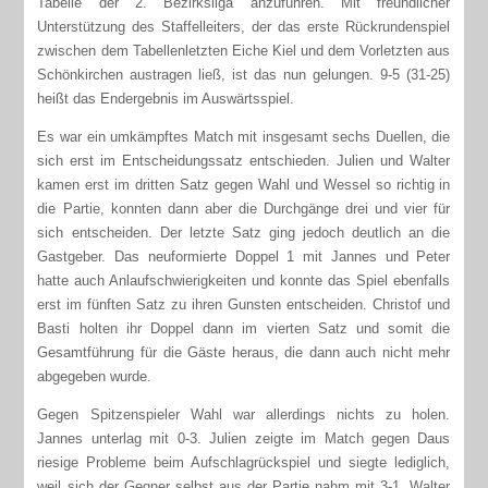
Tabelle der 2. Bezirksliga anzuführen. Mit freundlicher
Unterstützung des Staffelleiters, der das erste Rückrundenspiel
zwischen dem Tabellenletzten Eiche Kiel und dem Vorletzten aus
Schönkirchen austragen ließ, ist das nun gelungen. 9-5 (31-25)
heißt das Endergebnis im Auswärtsspiel.
Es war ein umkämpftes Match mit insgesamt sechs Duellen, die
sich erst im Entscheidungssatz entschieden. Julien und Walter
kamen erst im dritten Satz gegen Wahl und Wessel so richtig in
die Partie, konnten dann aber die Durchgänge drei und vier für
sich entscheiden. Der letzte Satz ging jedoch deutlich an die
Gastgeber. Das neuformierte Doppel 1 mit Jannes und Peter
hatte auch Anlaufschwierigkeiten und konnte das Spiel ebenfalls
erst im fünften Satz zu ihren Gunsten entscheiden. Christof und
Basti holten ihr Doppel dann im vierten Satz und somit die
Gesamtführung für die Gäste heraus, die dann auch nicht mehr
abgegeben wurde.
Gegen Spitzenspieler Wahl war allerdings nichts zu holen.
Jannes unterlag mit 0-3. Julien zeigte im Match gegen Daus
riesige Probleme beim Aufschlagrückspiel und siegte lediglich,
weil sich der Gegner selbst aus der Partie nahm mit 3-1. Walter