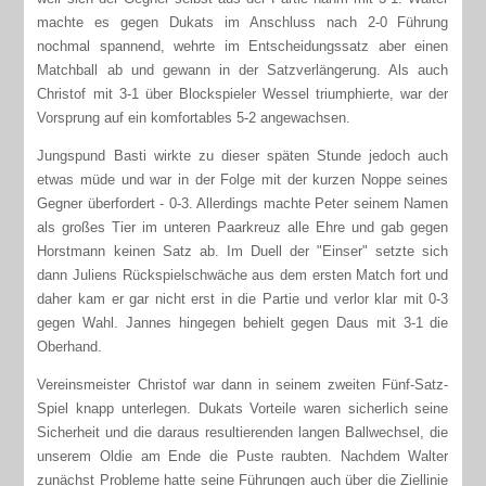
machte es gegen Dukats im Anschluss nach 2-0 Führung
nochmal spannend, wehrte im Entscheidungssatz aber einen
Matchball ab und gewann in der Satzverlängerung. Als auch
Christof mit 3-1 über Blockspieler Wessel triumphierte, war der
Vorsprung auf ein komfortables 5-2 angewachsen.
Jungspund Basti wirkte zu dieser späten Stunde jedoch auch
etwas müde und war in der Folge mit der kurzen Noppe seines
Gegner überfordert - 0-3. Allerdings machte Peter seinem Namen
als großes Tier im unteren Paarkreuz alle Ehre und gab gegen
Horstmann keinen Satz ab. Im Duell der "Einser" setzte sich
dann Juliens Rückspielschwäche aus dem ersten Match fort und
daher kam er gar nicht erst in die Partie und verlor klar mit 0-3
gegen Wahl. Jannes hingegen behielt gegen Daus mit 3-1 die
Oberhand.
Vereinsmeister Christof war dann in seinem zweiten Fünf-Satz-
Spiel knapp unterlegen. Dukats Vorteile waren sicherlich seine
Sicherheit und die daraus resultierenden langen Ballwechsel, die
unserem Oldie am Ende die Puste raubten. Nachdem Walter
zunächst Probleme hatte seine Führungen auch über die Ziellinie