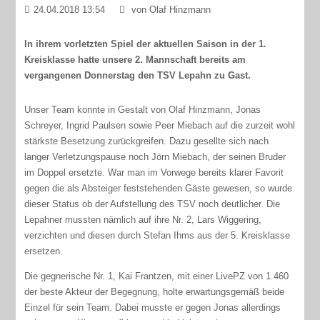
24.04.2018 13:54
von Olaf Hinzmann
In ihrem vorletzten Spiel der aktuellen Saison in der 1.
Kreisklasse hatte unsere 2. Mannschaft bereits am
vergangenen Donnerstag den TSV Lepahn zu Gast.
Unser Team konnte in Gestalt von Olaf Hinzmann, Jonas
Schreyer, Ingrid Paulsen sowie Peer Miebach auf die zurzeit wohl
stärkste Besetzung zurückgreifen. Dazu gesellte sich nach
langer Verletzungspause noch Jörn Miebach, der seinen Bruder
im Doppel ersetzte. War man im Vorwege bereits klarer Favorit
gegen die als Absteiger feststehenden Gäste gewesen, so wurde
dieser Status ob der Aufstellung des TSV noch deutlicher. Die
Lepahner mussten nämlich auf ihre Nr. 2, Lars Wiggering,
verzichten und diesen durch Stefan Ihms aus der 5. Kreisklasse
ersetzen.
Die gegnerische Nr. 1, Kai Frantzen, mit einer LivePZ von 1.460
der beste Akteur der Begegnung, holte erwartungsgemäß beide
Einzel für sein Team. Dabei musste er gegen Jonas allerdings