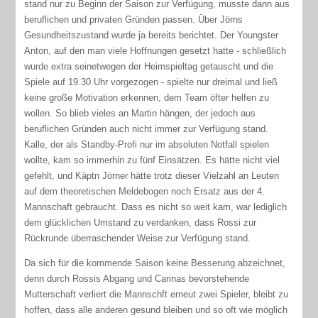
stand nur zu Beginn der Saison zur Verfügung, musste dann aus
beruflichen und privaten Gründen passen. Über Jörns
Gesundheitszustand wurde ja bereits berichtet. Der Youngster
Anton, auf den man viele Hoffnungen gesetzt hatte - schließlich
wurde extra seinetwegen der Heimspieltag getauscht und die
Spiele auf 19.30 Uhr vorgezogen - spielte nur dreimal und ließ
keine große Motivation erkennen, dem Team öfter helfen zu
wollen. So blieb vieles an Martin hängen, der jedoch aus
beruflichen Gründen auch nicht immer zur Verfügung stand.
Kalle, der als Standby-Profi nur im absoluten Notfall spielen
wollte, kam so immerhin zu fünf Einsätzen. Es hätte nicht viel
gefehlt, und Käptn Jörner hätte trotz dieser Vielzahl an Leuten
auf dem theoretischen Meldebogen noch Ersatz aus der 4.
Mannschaft gebraucht. Dass es nicht so weit kam, war lediglich
dem glücklichen Umstand zu verdanken, dass Rossi zur
Rückrunde überraschender Weise zur Verfügung stand.
Da sich für die kommende Saison keine Besserung abzeichnet,
denn durch Rossis Abgang und Carinas bevorstehende
Mutterschaft verliert die Mannschft erneut zwei Spieler, bleibt zu
hoffen, dass alle anderen gesund bleiben und so oft wie möglich