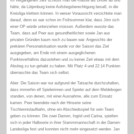
Im vergangenen Jahr schloss man die Klasse als Dritter ab und
hätte, da Lütjenburg keine Aufstiegsberechtigung besaß, in die
Kreisliga klettern können. In weiser Voraussicht verzichtete man
darauf, denn es war schon im Frühsommer klar, dass Jörn sich
einer OP würde unterziehen müssen. Außerdem wusste das
Team, dass auf Peer aus gesundheitlichen sowie Jan aus
privaten Gründen kaum noch zu bauen war. Angesichts der
prekären Personalsituation wurde vor der Saison das Ziel
ausgegeben, am Ende mit einem ausgeglichenen
Punkteverhältnis dazustehen und zu keiner Zeit etwas mit dem
Abstieg zu tun gehabt zu haben. Mit Platz 4 und 22:14 Punkten
überraschte das Team sich selbst.
Aber: Die Saison war nur aufgrund der Tatsache durchzuhalten,
dass immerhin elf Spielerinnen und Spieler auf dem Meldebogen
standen, von denen, mit einer Ausnahme, alle zum Einsatz
kamen. Peer beendete nach der Hinserie seine
Tischtennislaufbahn, ohne ein Abschiedsspiel für sein Team
geben zu können. Die zwei Damen, Ingrid und Carina, spielten
sich in jeder Halbserie in ihrer Stammmannschaft in der Damen-
Landesliga fest und konnten nicht mehr eingesetzt werden. Jan