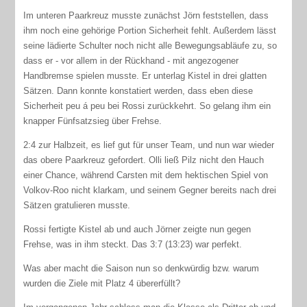
Im unteren Paarkreuz musste zunächst Jörn feststellen, dass
ihm noch eine gehörige Portion Sicherheit fehlt. Außerdem lässt
seine lädierte Schulter noch nicht alle Bewegungsabläufe zu, so
dass er - vor allem in der Rückhand - mit angezogener
Handbremse spielen musste. Er unterlag Kistel in drei glatten
Sätzen. Dann konnte konstatiert werden, dass eben diese
Sicherheit peu á peu bei Rossi zurückkehrt. So gelang ihm ein
knapper Fünfsatzsieg über Frehse.
2:4 zur Halbzeit, es lief gut für unser Team, und nun war wieder
das obere Paarkreuz gefordert. Olli ließ Pilz nicht den Hauch
einer Chance, während Carsten mit dem hektischen Spiel von
Volkov-Roo nicht klarkam, und seinem Gegner bereits nach drei
Sätzen gratulieren musste.
Rossi fertigte Kistel ab und auch Jörner zeigte nun gegen
Frehse, was in ihm steckt. Das 3:7 (13:23) war perfekt.
Was aber macht die Saison nun so denkwürdig bzw. warum
wurden die Ziele mit Platz 4 übererfüllt?