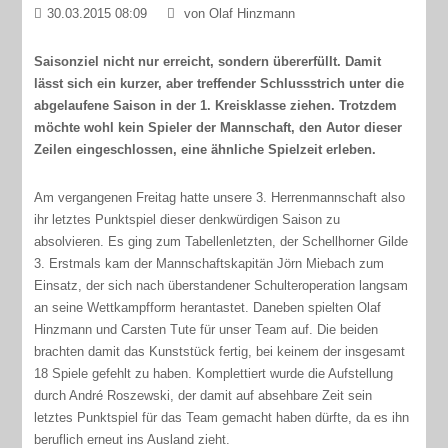
30.03.2015 08:09
von Olaf Hinzmann
Saisonziel nicht nur erreicht, sondern übererfüllt. Damit
lässt sich ein kurzer, aber treffender Schlussstrich unter die
abgelaufene Saison in der 1. Kreisklasse ziehen. Trotzdem
möchte wohl kein Spieler der Mannschaft, den Autor dieser
Zeilen eingeschlossen, eine ähnliche Spielzeit erleben.
Am vergangenen Freitag hatte unsere 3. Herrenmannschaft also
ihr letztes Punktspiel dieser denkwürdigen Saison zu
absolvieren. Es ging zum Tabellenletzten, der Schellhorner Gilde
3. Erstmals kam der Mannschaftskapitän Jörn Miebach zum
Einsatz, der sich nach überstandener Schulteroperation langsam
an seine Wettkampfform herantastet. Daneben spielten Olaf
Hinzmann und Carsten Tute für unser Team auf. Die beiden
brachten damit das Kunststück fertig, bei keinem der insgesamt
18 Spiele gefehlt zu haben. Komplettiert wurde die Aufstellung
durch André Roszewski, der damit auf absehbare Zeit sein
letztes Punktspiel für das Team gemacht haben dürfte, da es ihn
beruflich erneut ins Ausland zieht.