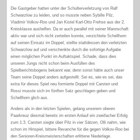
Die Gastgeber hatten unter der Schulterverletzung von Ralf
Schwarzlow zu leiden, und so musste neben Sybille Pilz,
Vladimir Volkov-Roo und Jan Kistel Karl-Otto Frehse aus der 2.
Kreisklasse aushelfen. Da er auch parallel mit seiner Mannschaft
aktiv war und sich nicht zerteilen konnte, verzichtete Schellhorn
auf seinen Einsatz im Doppel, stellte stattdessen den verletzten
Schwarzlow auf und verschenkte durch die sofortige Aufgabe
einen möglichen Punkt im Auftaktspiel. Schade, dass dies
unseren Jungs nicht schon beim Ausfüllen des
Spielberichtsbogens bekannt war, denn sonst hätte auch unser
Team seine Doppel anders aufgestellt. Sei es, wie es sei, das
extra für dieses Spiel neu formierte Doppel mit Carsten und
Rossi musste sich im fünften Satz geschlagen geben und
Schellhorn glich aus.
Anders als in den letzten Spielen, gelang unserem oberen
Paarkreuz diesmal bereits im ersten Anlauf ein zweifacher Erfolg
zum 1:3. Carsten siegte über Pilz in vier Sätzen, Olli nahm, wie
schon im Hinspiel, bittere Revanche für die gegen Volkov-Roo bei
den Senioren-Kreismeisterschaften erlittene Niederlage.