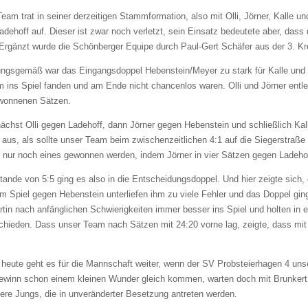
eam trat in seiner derzeitigen Stammformation, also mit Olli, Jörner, Kalle u
adehoff auf. Dieser ist zwar noch verletzt, sein Einsatz bedeutete aber, das
 Ergänzt wurde die Schönberger Equipe durch Paul-Gert Schäfer aus der 3. Kr
ungsgemäß war das Eingangsdoppel Hebenstein/Meyer zu stark für Kalle und 
 ins Spiel fanden und am Ende nicht chancenlos waren. Olli und Jörner entle
ewonnenen Sätzen.
ächst Olli gegen Ladehoff, dann Jörner gegen Hebenstein und schließlich Ka
aus, als sollte unser Team beim zwischenzeitlichen 4:1 auf die Siegerstraße 
 nur noch eines gewonnen werden, indem Jörner in vier Sätzen gegen Ladehof
ande von 5:5 ging es also in die Entscheidungsdoppel. Und hier zeigte sich, 
m Spiel gegen Hebenstein unterliefen ihm zu viele Fehler und das Doppel g
tin nach anfänglichen Schwierigkeiten immer besser ins Spiel und holten in
chieden. Dass unser Team nach Sätzen mit 24:20 vorne lag, zeigte, dass mi
 heute geht es für die Mannschaft weiter, wenn der SV Probsteierhagen 4 un
ewinn schon einem kleinen Wunder gleich kommen, warten doch mit Brunkert 
ere Jungs, die in unveränderter Besetzung antreten werden.