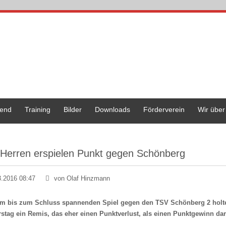
end
Training
Bilder
Downloads
Förderverein
Wir über
 Herren erspielen Punkt gegen Schönberg
3.2016 08:47
von Olaf Hinzmann
em bis zum Schluss spannenden Spiel gegen den TSV Schönberg 2 holte
stag ein Remis, das eher einen Punktverlust, als einen Punktgewinn dars