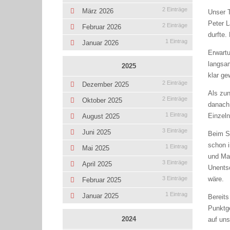
2 Einträge
März 2026
Unser T
Peter L
2 Einträge
Februar 2026
durfte.
1 Eintrag
Januar 2026
Erwart
langsam
2025
klar g
2 Einträge
Dezember 2025
Als zun
2 Einträge
Oktober 2025
danach 
1 Eintrag
Einzeln
August 2025
3 Einträge
Juni 2025
Beim St
schon i
1 Eintrag
Mai 2025
und Mar
3 Einträge
April 2025
Unents
wäre.
3 Einträge
Februar 2025
1 Eintrag
Januar 2025
Bereits
Punktg
2024
auf uns