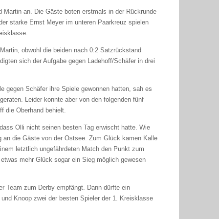
nd Martin an. Die Gäste boten erstmals in der Rückrunde
s der starke Ernst Meyer im unteren Paarkreuz spielen
eisklasse.
Martin, obwohl die beiden nach 0:2 Satzrückstand
digten sich der Aufgabe gegen Ladehoff/Schäfer in drei
lle gegen Schäfer ihre Spiele gewonnen hatten, sah es
geraten. Leider konnte aber von den folgenden fünf
f die Oberhand behielt.
dass Olli nicht seinen besten Tag erwischt hatte. Wie
ing an die Gäste von der Ostsee. Zum Glück kamen Kalle
 einem letztlich ungefährdeten Match den Punkt zum
t etwas mehr Glück sogar ein Sieg möglich gewesen
ser Team zum Derby empfängt. Dann dürfte ein
und Knoop zwei der besten Spieler der 1. Kreisklasse