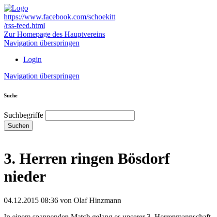
https://www.facebook.com/schoekitt
/rss-feed.html
Zur Homepage des Hauptvereins
Navigation überspringen
Login
Navigation überspringen
Suche
Suchbegriffe
Suchen
3. Herren ringen Bösdorf
nieder
04.12.2015 08:36
von Olaf Hinzmann
In einem spannenden Match gelang es unserer 3. Herrenmannschaft