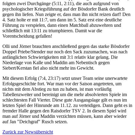
folgten zwei Durchgänge (5:11, 2:11), die auch aufgrund von
psychologischer Kriegsführung auf der Bösdorfer Bank deutlich
gegen ihn liefen. Nun zeigte er, dass man ihn nicht reizen darf! Den
4. Satz holte er mit 11:7, um dann im 5. Satz erst eine deutliche
Führung zu verspielen, dann einen Matchball abzuwehren und
schließlich mit 13:11 zu triumphieren. Damit war die
Vorentscheidung gefallen!
Olli und Jörner brauchten anschließend gegen das starke Bösdorfer
Doppel Priebe/Stender nur noch den Sack zuzumachen, was nach
anfänglichen Schwierigkeiten mit 3:1 relativ klar gelang. Die
Niederlage von Kalle und Maddin am Nebentisch gegen
Siebert/Kerstan fiel also nicht mehr ins Gewicht.
Mit diesem Erfolg (7:4, 23:17) setzt unser Team seine unerwartete
Erfolgsgeschichte fort. War man vor der Saison angetreten, um
nichts mit dem Abstieg zu tun zu haben, ist man vorläufig
Tabellenzweiter und bereinigt um die mehr absolvierten Spiele im
schlechtesten Fall Vierter. Diese gute Ausgangslage gilt es nun im
letzten Spiel der Hinrunde am 11.12. zu verteidigen. Dann geht es in
fremder Halle gegen den Raisdorfer TSV 2. In diesem Spiel wird
man auf Jörner und Maddin verzichten müssen, kann aber wieder
auf Jan "Deichgraf" Rusch setzen.
Zurück zur Newsübersicht