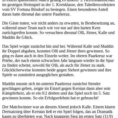
im gestrigen Heimspiel in der 1. Kreisklasse, den Tabellenvorletzten
vom SV Fortuna Bösdorf zu besiegen. Einen besonderen Anteil
daran hatte diesmal das untere Paarkreuz.
Die Gäste traten, wie nicht anders zu erwarten, in Bestbesetzung an,
während unser Team nach wie vor nur auf den harten Kern
zurückgreifen konnte. So versuchten diesmal Olli, Jörner, Kalle und
Maddin ihr Glück.
Das Spiel wogte zunächst hin und her. Während Kalle und Maddin
ihr Doppel abgaben, konnten Olli und Jörner ihres gewinnen. So
ging es dann auch in den Einzeln weiter. Im oberen Paarkreuz war
Priebe, der nach einem schwachen Jahr langsam wieder in die Spur
zu finden scheint, sowohl für Olli, als auch für Jörner zu stark.
Glücklicherweise konnten beide gegen Siebert gewinnen und ihre
Spiele so zumindest ausgeglichen gestalten.
Maddin musste sich im unteren Paarkreuz zunächst Stender
geschlagen geben, zeigte im Einzel gegen Kerstan dann aber sein
Kämpferherz, als er ein 0:2 drehen und das Spiel noch im 5. Satz
gewinnen konnte. So ein Erfolgserlebnis hat er gebraucht!
Der Matchwinner war an diesem Abend jedoch Kalle. Einem klaren
Dreisatzsieg über Kerstan ließ er ein Spiel folgen, das an Dramatik
kaum zu überbieten war. Nach knappem Sieg im ersten Satz (11:9)