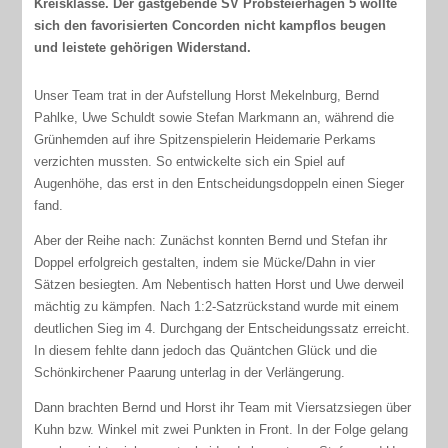
Kreisklasse. Der gastgebende SV Probsteierhagen 5 wollte
sich den favorisierten Concorden nicht kampflos beugen
und leistete gehörigen Widerstand.
Unser Team trat in der Aufstellung Horst Mekelnburg, Bernd
Pahlke, Uwe Schuldt sowie Stefan Markmann an, während die
Grünhemden auf ihre Spitzenspielerin Heidemarie Perkams
verzichten mussten. So entwickelte sich ein Spiel auf
Augenhöhe, das erst in den Entscheidungsdoppeln einen Sieger
fand.
Aber der Reihe nach: Zunächst konnten Bernd und Stefan ihr
Doppel erfolgreich gestalten, indem sie Mücke/Dahn in vier
Sätzen besiegten. Am Nebentisch hatten Horst und Uwe derweil
mächtig zu kämpfen. Nach 1:2-Satzrückstand wurde mit einem
deutlichen Sieg im 4. Durchgang der Entscheidungssatz erreicht.
In diesem fehlte dann jedoch das Quäntchen Glück und die
Schönkirchener Paarung unterlag in der Verlängerung.
Dann brachten Bernd und Horst ihr Team mit Viersatzsiegen über
Kuhn bzw. Winkel mit zwei Punkten in Front. In der Folge gelang