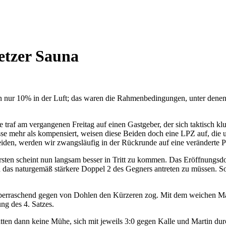
eetzer Sauna
on nur 10% in der Luft; das waren die Rahmenbedingungen, unter denen
 traf am vergangenen Freitag auf einen Gastgeber, der sich taktisch k
se mehr als kompensiert, weisen diese Beiden doch eine LPZ auf, die um
iden, werden wir zwangsläufig in der Rückrunde auf eine veränderte Pr
en scheint nun langsam besser in Tritt zu kommen. Das Eröffnungsdopp
en das naturgemäß stärkere Doppel 2 des Gegners antreten zu müssen. So
berraschend gegen von Dohlen den Kürzeren zog. Mit dem weichen Mater
ng des 4. Satzes.
atten dann keine Mühe, sich mit jeweils 3:0 gegen Kalle und Martin dur