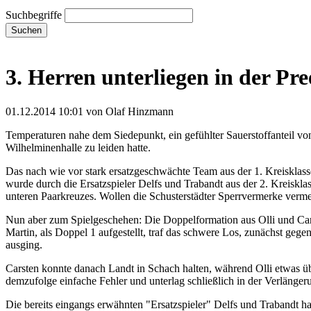
Suchbegriffe
Suchen
3. Herren unterliegen in der Pr
01.12.2014 10:01
von Olaf Hinzmann
Temperaturen nahe dem Siedepunkt, ein gefühlter Sauerstoffanteil v
Wilhelminenhalle zu leiden hatte.
Das nach wie vor stark ersatzgeschwächte Team aus der 1. Kreisklasse
wurde durch die Ersatzspieler Delfs und Trabandt aus der 2. Kreisklas
unteren Paarkreuzes. Wollen die Schusterstädter Sperrvermerke verme
Nun aber zum Spielgeschehen: Die Doppelformation aus Olli und Carst
Martin, als Doppel 1 aufgestellt, traf das schwere Los, zunächst geg
ausging.
Carsten konnte danach Landt in Schach halten, während Olli etwas ü
demzufolge einfache Fehler und unterlag schließlich in der Verlängeru
Die bereits eingangs erwähnten "Ersatzspieler" Delfs und Trabandt h