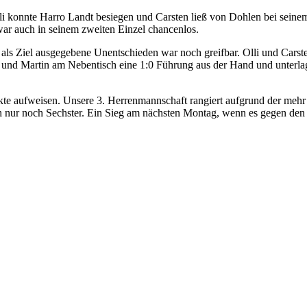
lli konnte Harro Landt besiegen und Carsten ließ von Dohlen bei seine
 war auch in seinem zweiten Einzel chancenlos.
als Ziel ausgegebene Unentschieden war noch greifbar. Olli und Carsten
und Martin am Nebentisch eine 1:0 Führung aus der Hand und unterlage
unkte aufweisen. Unsere 3. Herrenmannschaft rangiert aufgrund der meh
h nur noch Sechster. Ein Sieg am nächsten Montag, wenn es gegen den Ta