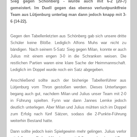
Sieg gegen Schönberg - wurde auch mit 6-2 (20-7)
gemeistert. Im Duell gegen das ebenso verlustpunktfreie
Team aus Lütjenburg unterlag man dann jedoch knapp mit 3-
6 (14-22).
Gegen den Tabellenletzten aus Schönberg gab sich unsere dritte
Schüler keine Blöße. Lediglich Alfons Muhs war nicht zu
bändigen. Nach seinem 5-Satz Sieg gegen Milan, konnte er auch
Julius mit einem engen 3-0 in die Schranken weisen. Die
restlichen Partien waren eine klare Sache der Heimmannschaft.
Lediglich im Doppel wurde noch ein Satz abgegeben.
Anschließend sollte auch der bisherige Tabellenführer aus
Lütjenburg vom Thron gestoßen werden. Dieses Unterfangen
begang auch gut, nachdem Milan und Julius unser Team mit 2-0
in Führung spielten. Fynn war dann Jannes Lemke jedoch
deutlich unterlegen. Aber Milan und Julius mühten sich im Doppel
zum Erfolg nach fünf Sätzen, sodass die 2-Punkte-Führung
weiterhin Bestand hatte.
Dann sollte jedoch kein Spielgewinn mehr gelingen. Julius verlor