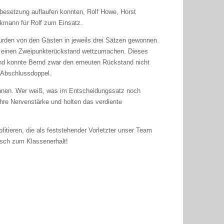
tbesetzung auflaufen konnten, Rolf Howe, Horst
kmann für Rolf zum Einsatz.
urden von den Gästen in jeweils drei Sätzen gewonnen.
o, einen Zweipunkterückstand wettzumachen. Dieses
nd konnte Bernd zwar den erneuten Rückstand nicht
e Abschlussdoppel.
winnen. Wer weiß, was im Entscheidungssatz noch
hre Nervenstärke und holten das verdiente
itieren, die als feststehender Vorletzter unser Team
nsch zum Klassenerhalt!