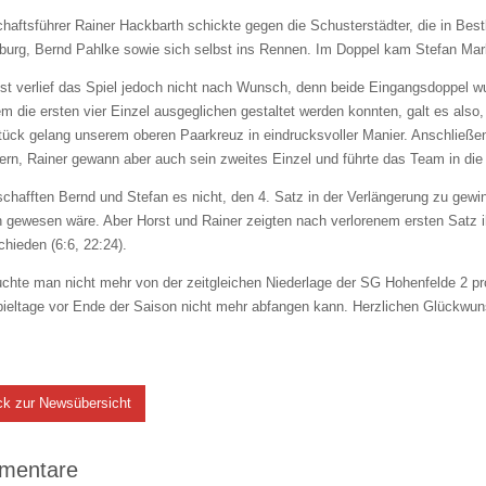
aftsführer Rainer Hackbarth schickte gegen die Schusterstädter, die in Bes
burg, Bernd Pahlke sowie sich selbst ins Rennen. Im Doppel kam Stefan Mar
t verlief das Spiel jedoch nicht nach Wunsch, denn beide Eingangsdoppel w
 die ersten vier Einzel ausgeglichen gestaltet werden konnten, galt es als
tück gelang unserem oberen Paarkreuz in eindrucksvoller Manier. Anschließe
ern, Rainer gewann aber auch sein zweites Einzel und führte das Team in di
schafften Bernd und Stefan es nicht, den 4. Satz in der Verlängerung zu ge
 gewesen wäre. Aber Horst und Rainer zeigten nach verlorenem ersten Satz i
hieden (6:6, 22:24).
chte man nicht mehr von der zeitgleichen Niederlage der SG Hohenfelde 2 prof
pieltage vor Ende der Saison nicht mehr abfangen kann. Herzlichen Glückwu
ck zur Newsübersicht
mentare