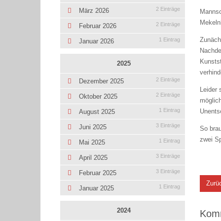
2 Einträge
März 2026
Mannsch
Mekeln
2 Einträge
Februar 2026
Zunächs
1 Eintrag
Januar 2026
Nachdem
Kunsts
2025
verhind
2 Einträge
Dezember 2025
Leider 
2 Einträge
Oktober 2025
möglich
1 Eintrag
Unentsc
August 2025
3 Einträge
Juni 2025
So brau
zwei S
1 Eintrag
Mai 2025
3 Einträge
April 2025
3 Einträge
Februar 2025
Zurü
1 Eintrag
Januar 2025
2024
Kom