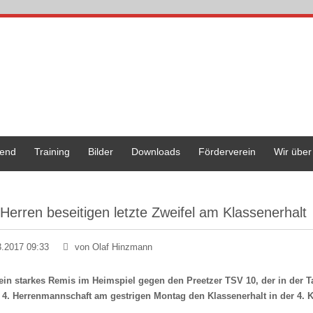
end
Training
Bilder
Downloads
Förderverein
Wir über
 Herren beseitigen letzte Zweifel am Klassenerhalt
3.2017 09:33
von Olaf Hinzmann
ein starkes Remis im Heimspiel gegen den Preetzer TSV 10, der in der Tab
 4. Herrenmannschaft am gestrigen Montag den Klassenerhalt in der 4. K