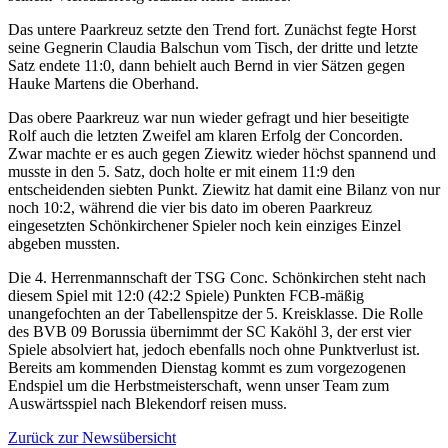
Das untere Paarkreuz setzte den Trend fort. Zunächst fegte Horst
seine Gegnerin Claudia Balschun vom Tisch, der dritte und letzte
Satz endete 11:0, dann behielt auch Bernd in vier Sätzen gegen
Hauke Martens die Oberhand.
Das obere Paarkreuz war nun wieder gefragt und hier beseitigte
Rolf auch die letzten Zweifel am klaren Erfolg der Concorden.
Zwar machte er es auch gegen Ziewitz wieder höchst spannend und
musste in den 5. Satz, doch holte er mit einem 11:9 den
entscheidenden siebten Punkt. Ziewitz hat damit eine Bilanz von nur
noch 10:2, während die vier bis dato im oberen Paarkreuz
eingesetzten Schönkirchener Spieler noch kein einziges Einzel
abgeben mussten.
Die 4. Herrenmannschaft der TSG Conc. Schönkirchen steht nach
diesem Spiel mit 12:0 (42:2 Spiele) Punkten FCB-mäßig
unangefochten an der Tabellenspitze der 5. Kreisklasse. Die Rolle
des BVB 09 Borussia übernimmt der SC Kaköhl 3, der erst vier
Spiele absolviert hat, jedoch ebenfalls noch ohne Punktverlust ist.
Bereits am kommenden Dienstag kommt es zum vorgezogenen
Endspiel um die Herbstmeisterschaft, wenn unser Team zum
Auswärtsspiel nach Blekendorf reisen muss.
Zurück zur Newsübersicht