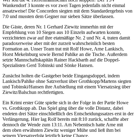
Wankendorf 3 konnte es vor zwei Tagen jedenfalls nicht einmal
ansatzweise! Die Concorden siegten mit dem Standardergebnis von
7:0 und mussten dem Gegner nur sieben Sätze überlassen.
Die Gäste, deren Nr. 1 Gerhard Ziewitz immerhin mit der
Empfehlung von 10 Siegen aus 10 Einzeln aufwarten konnte,
verzichteten zwar auf ihre etatmäßige Nr. 2 und Nr. 4, traten damit
paradoxerweise aber mit der zurzeit wahrscheinlich besten
Formation an. Unser Team trat mit Rolf Howe, Arne Lankisch,
Horst Mekelnburg sowie Bernd Pahlke an die Tische. Außerdem
setzte Mannschaftskapitän Rainer Hackbarth auf die Doppel-
Spezialisten Gerd Tobinski und Sönke Hansen.
Zunächst holten die Gastgeber beide Eingangsdoppel, indem
Lankisch/Pahlke ohne Satzverlust über Grothkopp/Martens siegten
und Tobinski/Hansen ihre Aufstellung mit einem Viersatzsieg über
Ziewitz/Balschun rechtfertigten.
Ein Krimi erster Güte spielte sich in der Folge in der Partie Howe
vs. Grothkopp ab. Das Spiel ging über die volle Distanz, dabei
endeten drei Sätze einschließlich des Entscheidungssatzes erst in der
Verlängerung. Hier lag Rolf bereits mit 8:10 zurück, schaffte aber
dennoch die Wende zum 13:11. Am Nebentisch hatte Arne mit
dem oben erwähnten Ziewitz weniger Mühe und ließ ihm bei
seinem Viersatzerfolg letztlich keine Chance.