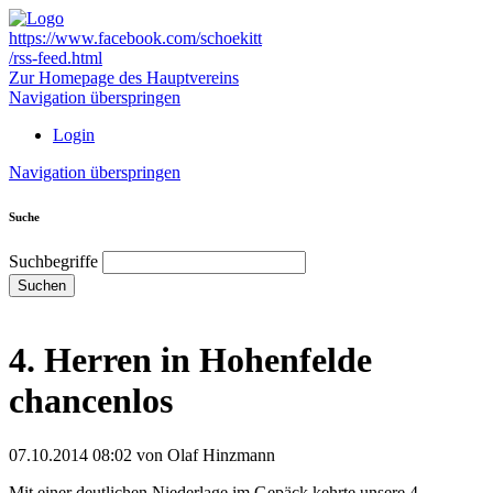
https://www.facebook.com/schoekitt
/rss-feed.html
Zur Homepage des Hauptvereins
Navigation überspringen
Login
Navigation überspringen
Suche
Suchbegriffe
Suchen
4. Herren in Hohenfelde
chancenlos
07.10.2014 08:02
von Olaf Hinzmann
Mit einer deutlichen Niederlage im Gepäck kehrte unsere 4.