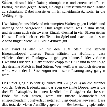
Sätzen, diesmal über Rainer, triumphieren und erneut schaffte es
Parting, diesmal gegen Bernd, ein enges Fünfsatzmatch nach Hause
zu schaukeln. Dabei musste er im Entscheidungssatz sogar in die
Verlängerung.
Uwe kämpfte anschließend mit stumpfen Waffen gegen Liebich und
unterlag ohne Satzgewinn. Dirk zeigte erneut, was in ihm steckt,
und gewann auch sein zweites Einzel, diesmal in vier Sätzen gegen
Hansen. Damit hielt er sein Team im Spiel und machte an diesem
Abend unglaubliche 26 LivePZ-Punkte gut.
Nun stand es also 6:4 für den TSV Stein. Die starken
Eingangsdoppel unseres Teams nährten die Hoffnung, dass
vielleicht doch ein Punktgewinn gelingen könnte. Leider verloren
Uwe und Dirk den 1. Satz äußerst knapp mit 15:17 und in der Folge
das gesamte Match in fünf Sätzen. Wer weiß, was möglich gewesen
wäre, wenn der 1. Satz zugunsten unserer Paarung ausgegangen
wäre.
Das Spiel ging also sehr glücklich mit 7:4 (25:18) an die Männer
von der Ostsee. Bedenkt man das eben erwähnte Doppel sowie die
drei Fünfsatzspiele, in denen letztlich die Gastgeber das bessere
Ende für sich hatten, wäre für unsere Mannschaft bei
entsprechendem Spielverlauf sogar ein Sieg denkbar gewesen. Dass
dies trotz der vielen Ausfälle gegen ein in Bestbesetzung spielendes