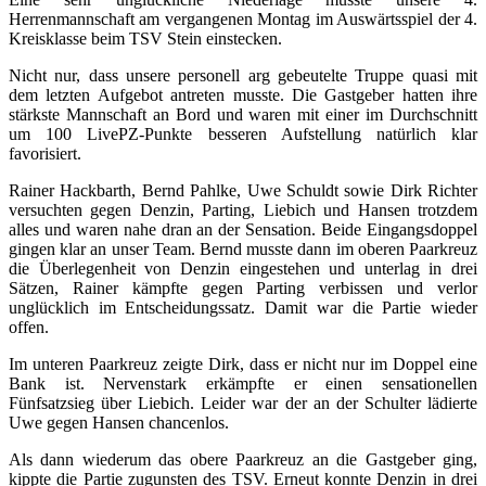
Herrenmannschaft am vergangenen Montag im Auswärtsspiel der 4.
Kreisklasse beim TSV Stein einstecken.
Nicht nur, dass unsere personell arg gebeutelte Truppe quasi mit
dem letzten Aufgebot antreten musste. Die Gastgeber hatten ihre
stärkste Mannschaft an Bord und waren mit einer im Durchschnitt
um 100 LivePZ-Punkte besseren Aufstellung natürlich klar
favorisiert.
Rainer Hackbarth, Bernd Pahlke, Uwe Schuldt sowie Dirk Richter
versuchten gegen Denzin, Parting, Liebich und Hansen trotzdem
alles und waren nahe dran an der Sensation. Beide Eingangsdoppel
gingen klar an unser Team. Bernd musste dann im oberen Paarkreuz
die Überlegenheit von Denzin eingestehen und unterlag in drei
Sätzen, Rainer kämpfte gegen Parting verbissen und verlor
unglücklich im Entscheidungssatz. Damit war die Partie wieder
offen.
Im unteren Paarkreuz zeigte Dirk, dass er nicht nur im Doppel eine
Bank ist. Nervenstark erkämpfte er einen sensationellen
Fünfsatzsieg über Liebich. Leider war der an der Schulter lädierte
Uwe gegen Hansen chancenlos.
Als dann wiederum das obere Paarkreuz an die Gastgeber ging,
kippte die Partie zugunsten des TSV. Erneut konnte Denzin in drei