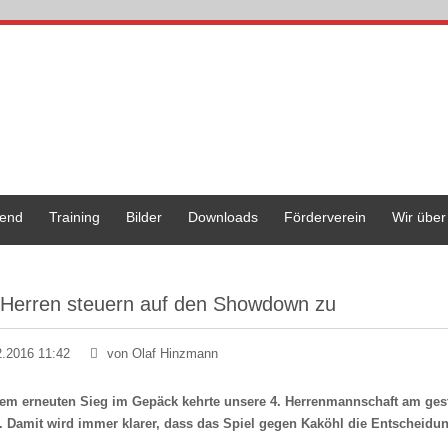
end
Training
Bilder
Downloads
Förderverein
Wir über
 Herren steuern auf den Showdown zu
2.2016 11:42
von Olaf Hinzmann
nem erneuten Sieg im Gepäck kehrte unsere 4. Herrenmannschaft am ge
. Damit wird immer klarer, dass das Spiel gegen Kaköhl die Entscheidung