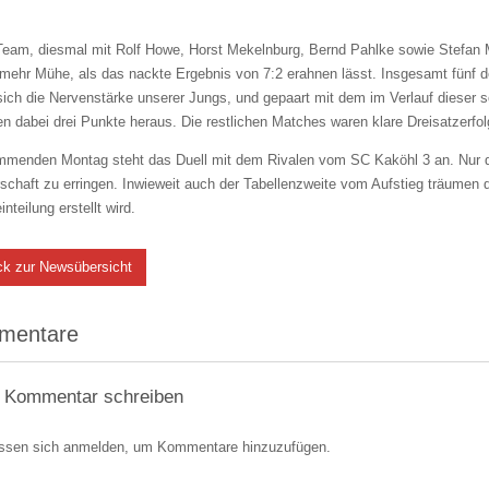
Team, diesmal mit Rolf Howe, Horst Mekelnburg, Bernd Pahlke sowie Stefan
mehr Mühe, als das nackte Ergebnis von 7:2 erahnen lässt. Insgesamt fünf d
sich die Nervenstärke unserer Jungs, und gepaart mit dem im Verlauf dieser 
n dabei drei Punkte heraus. Die restlichen Matches waren klare Dreisatzerfol
menden Montag steht das Duell mit dem Rivalen vom SC Kaköhl 3 an. Nur de
schaft zu erringen. Inwieweit auch der Tabellenzweite vom Aufstieg träumen d
inteilung erstellt wird.
ck zur Newsübersicht
mentare
 Kommentar schreiben
ssen sich anmelden, um Kommentare hinzuzufügen.