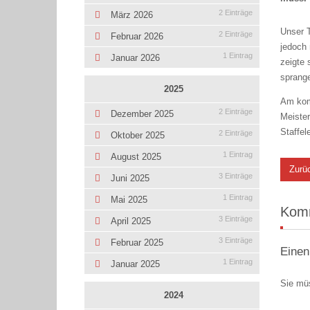
2 Einträge
März 2026
Unser 
2 Einträge
Februar 2026
jedoch 
1 Eintrag
Januar 2026
zeigte 
sprange
2025
Am kom
2 Einträge
Dezember 2025
Meister
Staffele
2 Einträge
Oktober 2025
1 Eintrag
August 2025
Zurü
3 Einträge
Juni 2025
1 Eintrag
Mai 2025
Kom
3 Einträge
April 2025
3 Einträge
Februar 2025
Einen
1 Eintrag
Januar 2025
Sie mü
2024